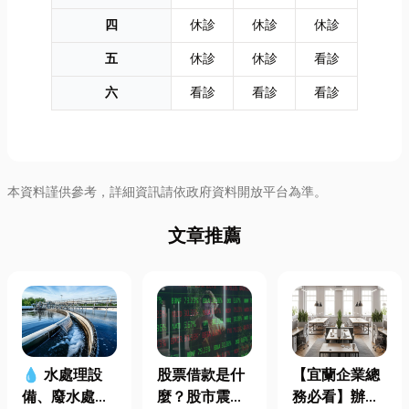
四
休診
休診
休診
五
休診
休診
看診
六
看診
看診
看診
本資料謹供參考，詳細資訊請依政府資料開放平台為準。
文章推薦
股票借款是什
【宜蘭企業總
💧 水處理設
麼？股市震盪|
務必看】辦公
備、廢水處理