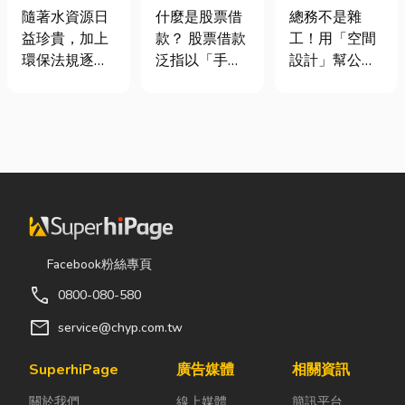
股票借款、股
室如何打造高
工程與回收水
什麼是股票借
總務不是雜
隨著水資源日
票質借、當鋪
效能職場？從
工程完整解析
款？ 股票借款
工！用「空間
益珍貴，加上
借款完整比較
辦公桌椅、系
｜打造高效率
泛指以「手中
設計」幫公司
環保法規逐漸
統屏風到空間
水資源管理方
持有的股票」
省錢又賺生產
完善，越來越
設計關鍵！
案
作為擔保品，
力的關鍵思維
多工廠、商業
向金融機構或
很多公司編列
場所及公共設
當舖借出現金
預算或規劃辦
施開始重視水
的融資方式，
公室時，常覺
資源管理。透
讓投資人不必
得總務只要在
過完善的水處
賣出股票，就
缺東西時「壞
理設備規劃，
能取得資金應
什麼補什麼」
不僅能改善水
急，同時保留
就好，但這種
質、提升用水
Facebook粉絲專頁
未來股價上漲
傳統做法往往
效率，更能搭
call
0800-080-580
的獲利空間。
花了大錢，卻
配廢水處理工
依承作單位不
換來員工抱怨
程與回收水工
mail
service@chyp.com.tw
同，主要可分
連連。其實，
程，降低用水
為證券公司的
辦公室空間設
成本，實現節
SuperhiPage
廣告媒體
相關資訊
股票質借、銀
計是一門幫公
能減碳與永續
關於我們
線上媒體
簡訊平台