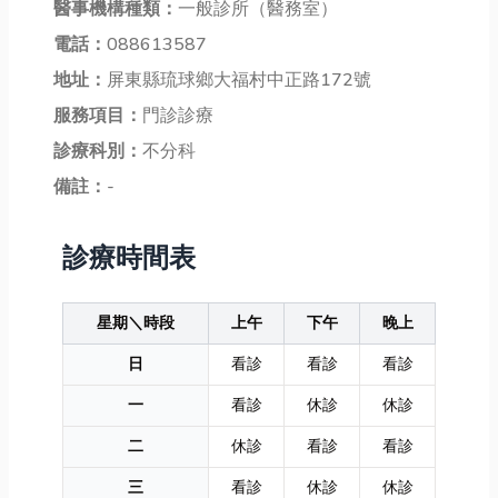
醫事機構種類：
一般診所（醫務室）
電話：
088613587
地址：
屏東縣琉球鄉大福村中正路172號
服務項目：
門診診療
診療科別：
不分科
備註：
-
診療時間表
星期＼時段
上午
下午
晚上
日
看診
看診
看診
一
看診
休診
休診
二
休診
看診
看診
三
看診
休診
休診