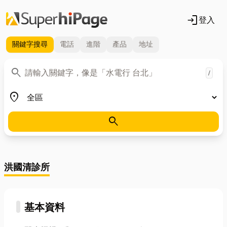
login
登入
關鍵字
搜尋
電話
進階
產品
地址
關鍵字
search
/
地區
place
search
洪國清診所
基本資料