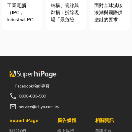
台灣三大工業
裝潢拆除、水
業挑選四大永
工業電腦
結構、管線與
面對全球減碳
電腦龍頭有哪
泥切割施工前
續顧問服務的
（IPC，
鄰損：拆除現
浪潮與國際供
些？工廠採購
必看的避坑指
實用指南
Industrial PC）
場「最危險的
應鏈的要求，
與品牌選型全
南，專家曝這
是指專為工業
3 件事」 拆除
許多台灣中小
解析
3 件事最危
生產現場、極
現場常常乒乒
企業主紛紛收
險！
端環境與自動
乓乓、灰塵滿
到來自品牌客
化設備所設計
天飛，在這種
戶的調查表，
的硬體運算平
混亂的環境
要求提供「碳
台。 許多製造
下，專家提醒
盤查數據」或
業業主在導入
有三件事情如
「永續報告
自動化或升級
果沒做好，最
書」。這讓不
智慧工廠時，
容易發生嚴重
少傳產老闆感
Facebook粉絲專頁
常想著先用一
的意外： 分不
到焦慮：「到
call
0800-080-580
般的家用或商
清「主力
底 ESG 永續是
用桌機湊合。
牆」，盲目亂
什麼？我們公
mail
service@chyp.com.tw
然而，一般桌
打導致房子塌
司規模不大，
機無法應付高
陷： 這是老屋
真的需要找
SuperhiPage
廣告媒體
相關資訊
塵、高溫、連
拆除最常發生
ESG 顧問
關於我們
線上媒體
簡訊平台