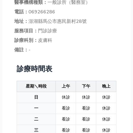
醫事機構種類：
一般診所（醫務室）
電話：
069266286
地址：
澎湖縣馬公市惠民新村28號
服務項目：
門診診療
診療科別：
皮膚科
備註：
-
診療時間表
星期＼時段
上午
下午
晚上
日
休診
休診
休診
一
看診
看診
休診
二
看診
看診
休診
三
看診
看診
休診