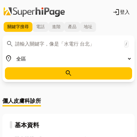
login
登入
關鍵字
搜尋
電話
進階
產品
地址
關鍵字
search
/
地區
place
search
儷人皮膚科診所
基本資料