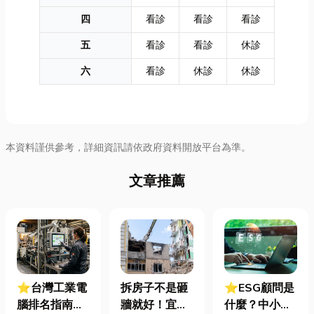
四
看診
看診
看診
五
看診
看診
休診
六
看診
休診
休診
本資料謹供參考，詳細資訊請依政府資料開放平台為準。
文章推薦
⭐台灣工業電
拆房子不是砸
⭐ESG顧問是
腦排名指南：
牆就好！宜蘭
什麼？中小企