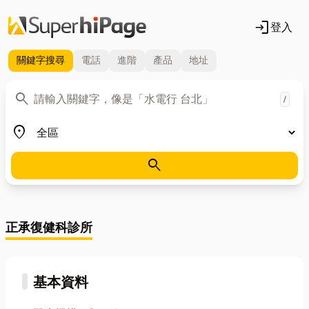
login
登入
關鍵字
搜尋
電話
進階
產品
地址
關鍵字
search
/
地區
place
search
正承復健科診所
基本資料