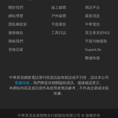
計是一門幫公
常問：「我們
問題，更能延
關於我們
線上媒體
簡訊平台
司賺錢的戰
又不是上市櫃
長家電使用壽
略！真正厲
公司，為...
命，降...
網站導覽
戶外媒體
最新消息
害...
隱私權政策
平面廣告
中華電信
服務條款
工商日誌
英文黃頁(ENG)
聯絡我們
平面刊物索取
登錄店家
SuperLife
醫健快搜
中華黃頁網路電話簿刊登資訊如有錯誤或不刊登，請洽本公司
客服信箱
，我們將提供相關協助資訊、儘速確認更正。
本網站內容及資訊僅作為使用者查詢參考，不作為交易或決策
依據。
中華黃頁多媒體整合行銷股份有限公司 © 版權所有