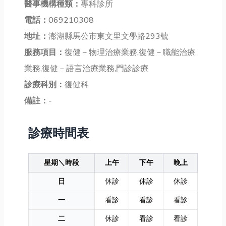
醫事機構種類：
專科診所
電話：
069210308
地址：
澎湖縣馬公市東文里文學路293號
服務項目：
復健－物理治療業務,復健－職能治療
業務,復健－語言治療業務,門診診療
診療科別：
復健科
備註：
-
診療時間表
星期＼時段
上午
下午
晚上
日
休診
休診
休診
一
看診
看診
看診
二
休診
看診
看診