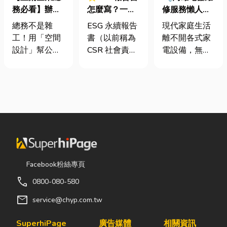
務必看】辦公
怎麼寫？一定
修服務懶人包
室如何打造高
要上市櫃才寫
｜冷氣、冰
總務不是雜
ESG 永續報告
現代家庭生活
效能職場？從
嗎？3步驟擺
箱、洗衣機專
工！用「空間
書（以前稱為
離不開各式家
辦公桌椅、系
脫綠色轉型焦
業維修
設計」幫公司
CSR 社會責任
電設備，無論
統屏風到空間
慮
省錢又賺生產
報告書）是指
是炎熱夏季不
設計關鍵！
力的關鍵思維
企業公開揭露
可或缺的冷
很多公司編列
其在環境保護
氣、保存食材
預算或規劃辦
（E）、社會
的新鮮冰箱，
公室時，常覺
責任（S）與
還是每天幫助
得總務只要在
公司治理
清洗衣物的洗
缺東西時「壞
（G）三個維
衣機，一旦發
什麼補什麼」
度營運成果的
生故障，都可
就好，但這種
正式文件。它
能嚴重影響日
Facebook粉絲專頁
傳統做法往往
就像是企業的
常生活品質。
call
0800-080-580
花了大錢，卻
「健康體檢
因此，選擇專
換來員工抱怨
表」與「永續
業的高雄電器
mail
service@chyp.com.tw
連連。其實，
成績單」。許
維修服務，不
辦公室空間設
多中小企業主
僅能快速排除
SuperhiPage
廣告媒體
相關資訊