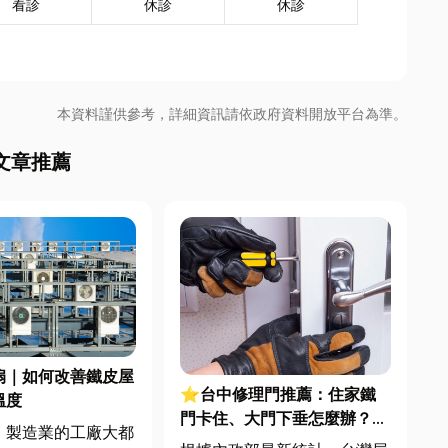
看診
休診
休診
本資料謹供參考，詳細資訊請依政府資料開放平台為準。
文章推薦
扇｜如何改善鐵皮屋
⭐台中修理門推薦：住家鐵
溫度
門卡住、大門下垂怎麼辦？維
，製造業的工廠大都
修費用與不銹鋼工程一次看