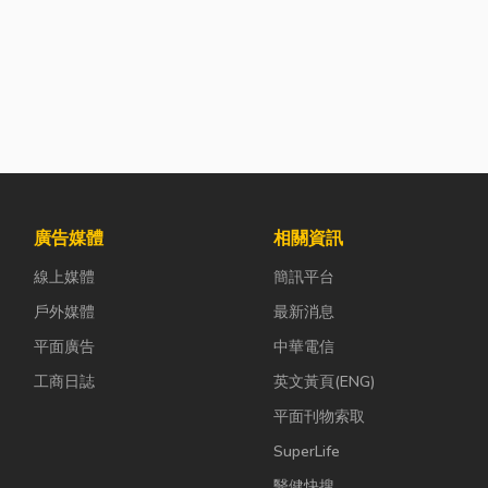
廣告媒體
相關資訊
線上媒體
簡訊平台
戶外媒體
最新消息
平面廣告
中華電信
工商日誌
英文黃頁(ENG)
平面刊物索取
SuperLife
醫健快搜