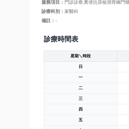
服務項目：
門診診療,糞便抗原檢測胃幽門
診療科別：
家醫科
備註：
-
診療時間表
星期＼時段
日
一
二
三
四
五