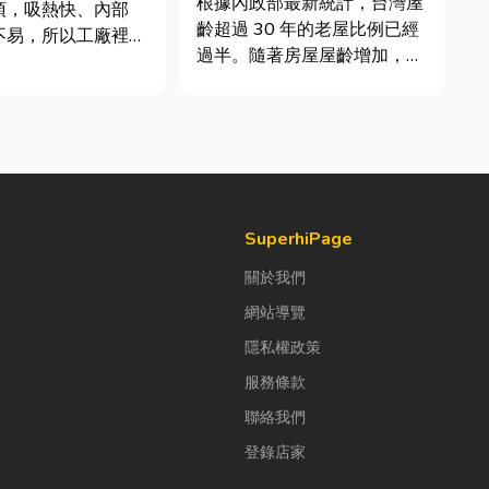
根據內政部最新統計，台灣屋
頂，吸熱快、內部
齡超過 30 年的老屋比例已經
不易，所以工廠裡的
過半。隨著房屋屋齡增加，金
市溫高出5度以上。
屬門窗疲勞與結構鏽蝕問題也
廠排風扇是最快速心
日漸明顯。許多屋主每天回家
方式，以下小編會說
開門，都覺得門片重得像在拉
風扇改善室內溫度的
拔河，甚至伴隨刺耳的金屬摩
議可安裝的位置。
擦聲。 其實，門片故障並不
扇｜改善溫度的原理
代表一定要花大錢將整扇...
SuperhiPage
關於我們
網站導覽
隱私權政策
服務條款
聯絡我們
登錄店家