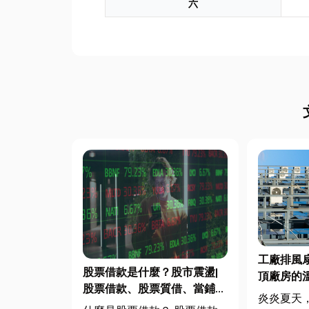
六
工廠排風
股票借款是什麼？股市震盪|
頂廠房的
股票借款、股票質借、當鋪借
炎炎夏天
款完整比較