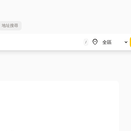
地址
搜尋
地區
place
/