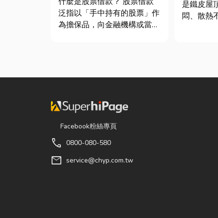
什麼是股票借款？ 股票借款
是鐵皮屋
泛指以「手中持有的股票」作
悶、散熱
為擔保品，向金融機構或當舖
溫度會比
借出現金的融資方式，讓投資
因此裝工
人不必賣出股票，就能取得資
較省錢的
金應急，同時保留未來股價上
明工廠排
漲的獲利空間。依承作單位不
原理及建
同，主要可分為證券公司的股
工廠排風
票質借、銀行的有價證券貸
...
款，以...
Facebook粉絲專頁
call
0800-080-580
mail
service@chyp.com.tw