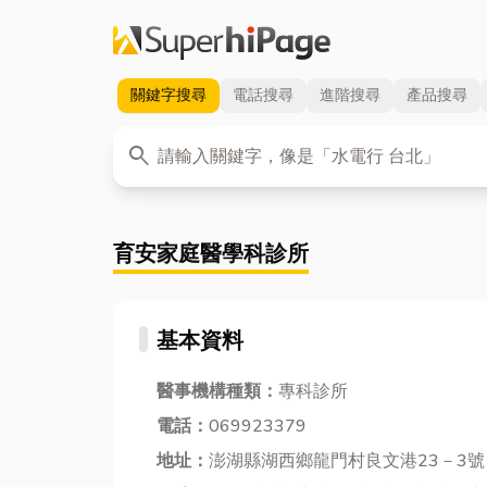
關鍵字
搜尋
電話
搜尋
進階
搜尋
產品
搜尋
關鍵字
search
育安家庭醫學科診所
基本資料
醫事機構種類：
專科診所
電話：
069923379
地址：
澎湖縣湖西鄉龍門村良文港23－3號