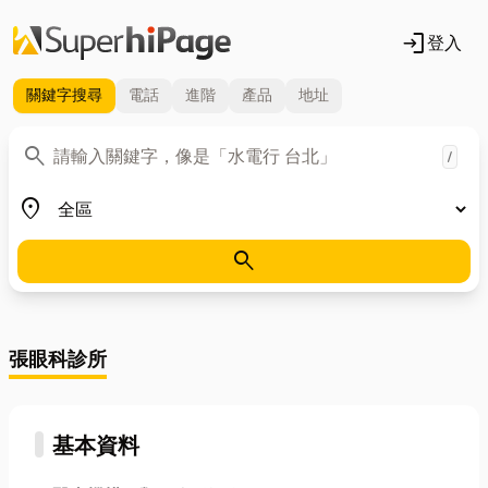
login
登入
關鍵字
搜尋
電話
進階
產品
地址
關鍵字
search
/
地區
place
search
張眼科診所
基本資料