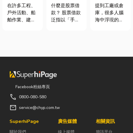
從繩索到安全
股票借款、股
裝自動化其實
在許多工程、
什麼是股票借
提到工廠或倉
網的全方位防
票質借、當鋪
沒有你想像中
戶外活動、船
款？ 股票借款
庫，很多人腦
護應用指南
借款完整比較
那麼遙遠！
舶作業、建築
泛指以「手中
海中浮現的畫
施工，甚至居
持有的股票」
面可能是員工
家安全防護
作為擔保品，
忙著搬貨、封
中，「繩索、
向金融機構或
箱、綁帶，一
繩梯、安全
當舖借出現金
箱接著一箱趕
網」其實都是
的融資方式，
著出貨。但你
非常重要卻常
讓投資人不必
知道嗎？現在
被忽略的設
賣出股票，就
許多企業早已
備。很多人以
能取得資金應
不再靠大量人
為繩子只是拿
急，同時保留
力完成包裝工
Facebook粉絲專頁
來綁東西，但
未來股價上漲
作，而是透過
call
0800-080-580
其實在專業領
的獲利空間。
各種包裝機械
域中，繩索不
依承作單位不
來提升效率。
mail
service@chyp.com.tw
只是工具，更
同，主要可分
尤其近年來網
關係到安全、
為證券公司的
路購物越來越
SuperhiPage
廣告媒體
相關資訊
效率與作業品
股票質借、銀
普及，無論是
關於我們
線上媒體
簡訊平台