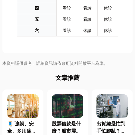
四
看診
看診
休診
五
看診
看診
休診
六
看診
休診
休診
本資料謹供參考，詳細資訊請依政府資料開放平台為準。
文章推薦
🧵 強韌、安
股票借款是什
出貨總是忙到
全、多用途！
麼？股市震盪|
手忙腳亂？包