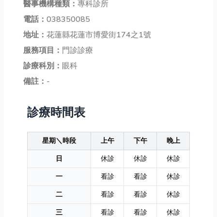
醫事機構種類：
專科診所
電話：
038350085
地址：
花蓮縣花蓮市博愛街174之1號
服務項目：
門診診療
診療科別：
眼科
備註：
-
診療時間表
星期＼時段
上午
下午
晚上
日
休診
休診
休診
一
看診
看診
休診
二
看診
看診
休診
三
看診
看診
休診