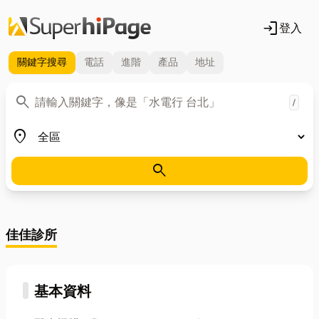
login
登入
關鍵字
搜尋
電話
進階
產品
地址
關鍵字
search
/
地區
place
search
佳佳診所
基本資料