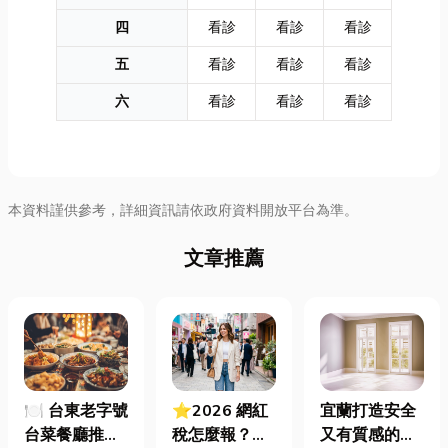
四
看診
看診
看診
五
看診
看診
看診
六
看診
看診
看診
本資料謹供參考，詳細資訊請依政府資料開放平台為準。
文章推薦
🍽️ 台東老字號
⭐2026 網紅
宜蘭打造安全
台菜餐廳推薦
稅怎麼報？一
又有質感的