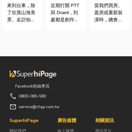
｜在地人聚餐
篇看懂課稅門
家，從專業門
來到台東，除
近期打開 PTT
當我們買房、
首選，經典合
檻、追溯年限
窗開始
了欣賞山海美
與 Dcard，到
蓋房或重新裝
菜一次滿足
與合法節稅，
景、走訪知名
處都是創作者
潢時，總會把
文末加碼會計/
景點之外，品
收到國稅局輔
預算花在家
記帳士推薦
嚐在地台菜也
導函的焦慮討
具、家電和裝
是旅程中不可
論。其實，大
潢設計上，卻
錯過的一環。
家常說的「網
常常忽略了每
相較於一般小
紅稅」不是一
天都在使用的
吃店，老字號
種新創的獨立
「門窗」。 其
台菜餐廳更能
稅目，而是政
實，一扇好的
展現台東的人
府針對網路數
門窗不只是遮
情味與飲食文
位收入落實的
風避雨而已，
Facebook粉絲專頁
化。無論是家
課稅機制。 網
更影響著居家
call
0800-080-580
庭聚餐、朋友
紅稅是指個人
安全、採光、
聚會、公司聚
或經營團隊透
通風與生活品
mail
service@chyp.com.tw
餐，或是旅遊
過網路平台
質。尤其台灣
團體用餐，都
（如
氣候潮濕多
SuperhiPage
廣告媒體
相關資訊
能享受到豐盛
YouTube、
雨，選擇耐用
關於我們
線上媒體
簡訊平台