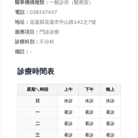
醫事機構種類：
一般診所（醫務室）
電話：
038337437
地址：
花蓮縣花蓮市中山路142之7號
服務項目：
門診診療
診療科別：
不分科
備註：
-
診療時間表
星期＼時段
上午
下午
晚上
日
休診
休診
休診
一
看診
看診
看診
二
看診
看診
看診
三
看診
看診
看診