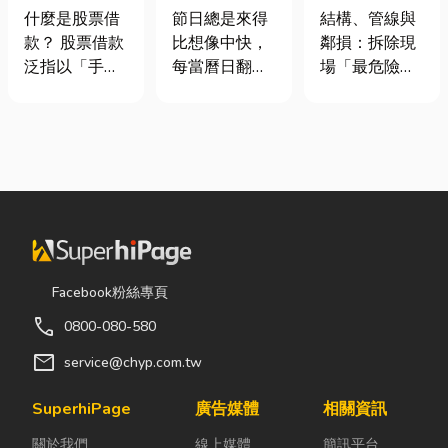
股票借款、股
七夕送什麼不
裝潢拆除、水
什麼是股票借
節日總是來得
結構、管線與
票質借、當鋪
踩雷？限定甜
泥切割施工前
款？ 股票借款
比想像中快，
鄰損：拆除現
借款完整比較
點哪裡買？台
必看的避坑指
泛指以「手中
每當曆日翻到
場「最危險的
中甜點推薦一
南，專家曝這
持有的股票」
下半年，不少
3 件事」 拆除
次看！
3 件事最危
作為擔保品，
人便開始想
現場常常乒乒
險！
向金融機構或
「七夕情人節
乓乓、灰塵滿
當舖借出現金
是什麼時
天飛，在這種
的融資方式，
候？」、「七
混亂的環境
讓投資人不必
夕情人節禮物
下，專家提醒
賣出股票，就
該買什
有三件事情如
能取得資金應
麼？」。相較
果沒做好，最
急，同時保留
於西洋情人
容易發生嚴重
Facebook粉絲專頁
未來股價上漲
節，七夕充滿
的意外： 分不
call
0800-080-580
的獲利空間。
了東方的浪漫
清「主力
依承作單位不
色彩與儀式
牆」，盲目亂
mail
service@chyp.com.tw
同，主要可分
感。然而，隨
打導致房子塌
為證券公司的
著生活節奏加
陷： 這是老屋
SuperhiPage
廣告媒體
相關資訊
股票質借、銀
快，不少人常
拆除最常發生
關於我們
線上媒體
簡訊平台