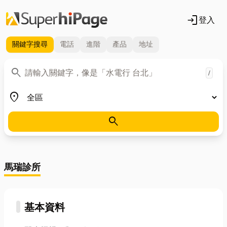
login
登入
關鍵字
搜尋
電話
進階
產品
地址
關鍵字
search
/
地區
place
search
馬瑞診所
基本資料