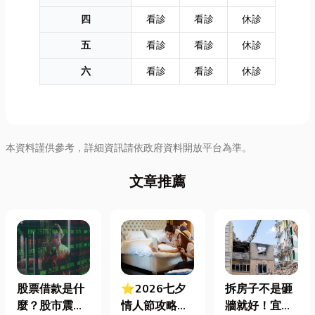
四
看診
看診
休診
五
看診
看診
休診
六
看診
看診
休診
本資料謹供參考，詳細資訊請依政府資料開放平台為準。
文章推薦
股票借款是什
⭐2026七夕
拆房子不是砸
麼？股市震盪|
情人節攻略！
牆就好！宜蘭