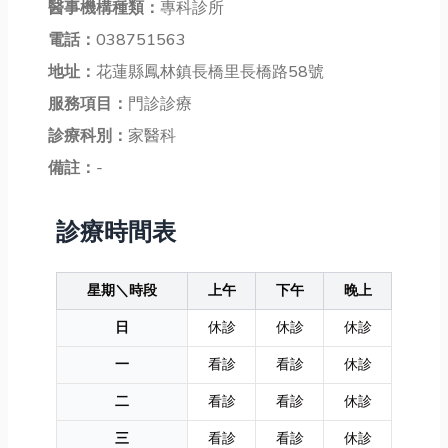
醫事機構種類：
專科診所
電話：
038751563
地址：
花蓮縣鳳林鎮長橋里長橋路58號
服務項目：
門診診療
診療科別：
家醫科
備註：
-
診療時間表
星期＼時段
上午
下午
晚上
日
休診
休診
休診
一
看診
看診
休診
二
看診
看診
休診
三
看診
看診
休診