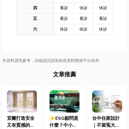
四
看診
休診
休診
五
看診
看診
看診
六
休診
休診
休診
本資料謹供參考，詳細資訊請依政府資料開放平台為準。
文章推薦
宜蘭打造安全
⭐ESG顧問是
台中住家設計
又有質感的
什麼？中小企
｜不當冤大