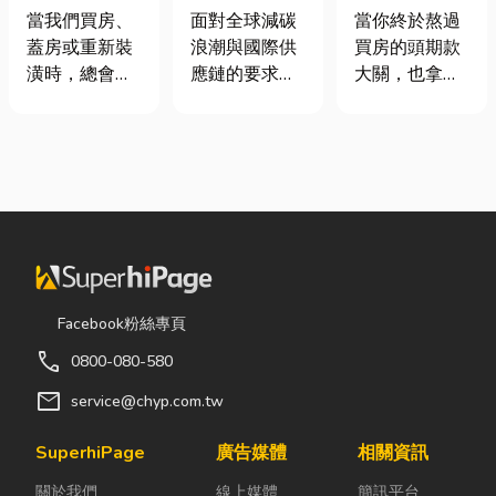
家，從專業門
業挑選四大永
頭！教你新家
當我們買房、
面對全球減碳
當你終於熬過
窗開始
續顧問服務的
該如何聰明裝
蓋房或重新裝
浪潮與國際供
買房的頭期款
實用指南
潢！
潢時，總會把
應鏈的要求，
大關，也拿到
預算花在家
許多台灣中小
了鑰匙，終於
具、家電和裝
企業主紛紛收
站在空蕩蕩的
潢設計上，卻
到來自品牌客
客廳裡時，腦
常常忽略了每
戶的調查表，
海中是不是已
天都在使用的
要求提供「碳
經浮現各種美
「門窗」。 其
盤查數據」或
好畫面；在這
實，一扇好的
「永續報告
裡在放一座雙
門窗不只是遮
書」。這讓不
人沙發、落地
風避雨而已，
少傳產老闆感
窗前要放一株
Facebook粉絲專頁
更影響著居家
到焦慮：「到
綠植以及要在
call
0800-080-580
安全、採光、
底 ESG 永續是
用餐區放一個
通風與生活品
什麼？我們公
充滿儀式感的
mail
service@chyp.com.tw
質。尤其台灣
司規模不大，
吧台。 但得先
氣候潮濕多
真的需要找
等一下！在踩
SuperhiPage
廣告媒體
相關資訊
雨，選擇耐用
ESG 顧問
進裝潢這個水
關於我們
線上媒體
簡訊平台