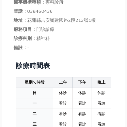
醫事機構種類：
專科診所
電話：
038460436
地址：
花蓮縣吉安鄉建國路2段213號1樓
服務項目：
門診診療
診療科別：
精神科
備註：
-
診療時間表
星期＼時段
上午
下午
晚上
日
休診
休診
休診
一
看診
看診
看診
二
看診
看診
看診
三
看診
看診
看診