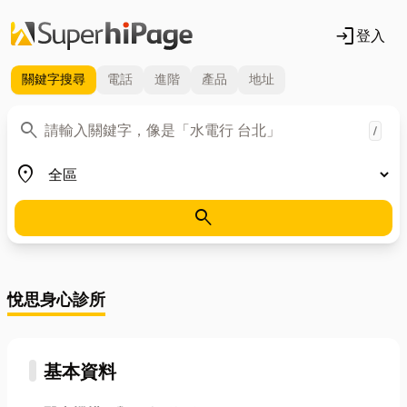
login
登入
關鍵字
搜尋
電話
進階
產品
地址
關鍵字
search
/
地區
place
search
悅思身心診所
基本資料