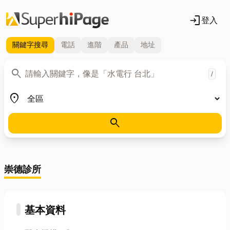
login
登入
關鍵字
搜尋
電話
進階
產品
地址
關鍵字
search
/
地區
place
search
崇德診所
基本資料