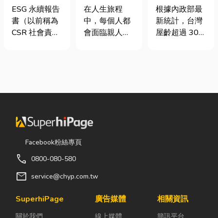
要上市櫃才寫
命、貼心陪伴
門卡住、大門
ESG 永續報告
在人生旅程
根據內政部最
嗎？3步驟擺
每一段告別
下垂怎麼辦？
書（以前稱為
中，每個人都
新統計，台灣
脫綠色轉型焦
維修費用與不
CSR 社會責任
會面臨親人離
屋齡超過 30
慮
銹鋼工程一次
報告書）是指
世的時刻。當
年的老屋比例
看
企業公開揭露
悲傷來臨時，
已經過半。隨
其在環境保護
選擇一家值得
著房屋屋齡增
（E）、社會
信賴的台東葬
加，金屬門窗
責任（S）與
儀社，不只是
疲勞與結構鏽
公司治理
安排告別儀
蝕問題也日漸
（G）三個維
式，更是讓家
明顯。許多屋
度營運成果的
屬在艱難時刻
主每天回家開
正式文件。它
獲得專業協助
門，都覺得門
Facebook粉絲專頁
就像是企業的
與溫暖陪伴。
片重得像在拉
call
0800-080-580
「健康體檢
從遺體接運、
拔河，甚至伴
表」與「永續
禮儀規劃、告
隨刺耳的金屬
mail
service@chyp.com.tw
成績單」。許
別式安排，到
摩擦聲。 其
多中小企業主
後續的行政協
實，門片故障
SuperhiPage
廣告媒體
相關資訊
常問：「我們
助，每一個環
並不代表一定
關於我們
線上媒體
簡訊平台