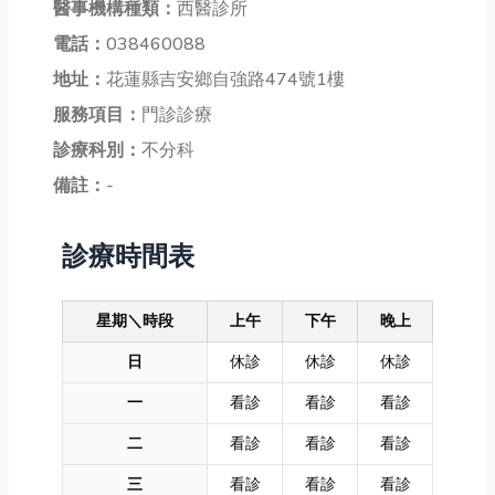
醫事機構種類：
西醫診所
電話：
038460088
地址：
花蓮縣吉安鄉自強路474號1樓
服務項目：
門診診療
診療科別：
不分科
備註：
-
診療時間表
星期＼時段
上午
下午
晚上
日
休診
休診
休診
一
看診
看診
看診
二
看診
看診
看診
三
看診
看診
看診