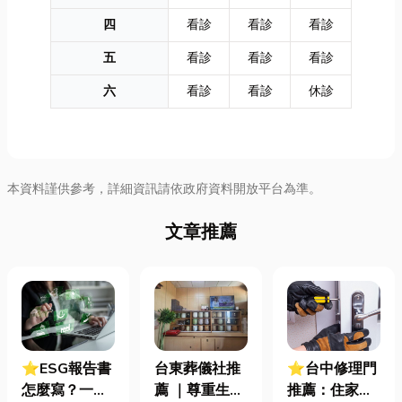
四
看診
看診
看診
五
看診
看診
看診
六
看診
看診
休診
本資料謹供參考，詳細資訊請依政府資料開放平台為準。
文章推薦
⭐ESG報告書
台東葬儀社推
⭐台中修理門
怎麼寫？一定
薦 ｜尊重生
推薦：住家鐵