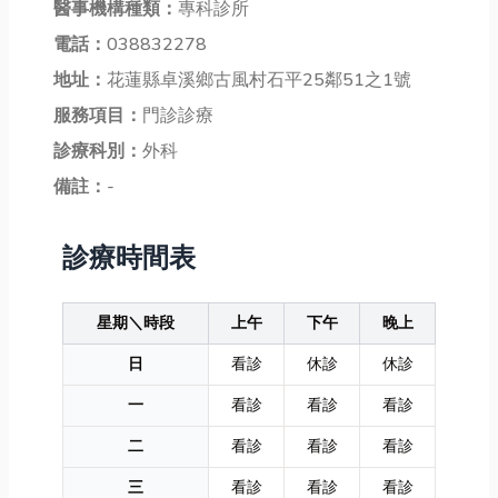
醫事機構種類：
專科診所
電話：
038832278
地址：
花蓮縣卓溪鄉古風村石平25鄰51之1號
服務項目：
門診診療
診療科別：
外科
備註：
-
診療時間表
星期＼時段
上午
下午
晚上
日
看診
休診
休診
一
看診
看診
看診
二
看診
看診
看診
三
看診
看診
看診