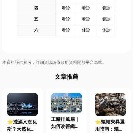
四
看診
看診
看診
五
看診
看診
看診
六
看診
休診
休診
本資料謹供參考，詳細資訊請依政府資料開放平台為準。
文章推薦
工廠排風扇｜
⭐洗澡又沒瓦
⭐螺帽夾具選
如何改善鐵皮
斯？天然瓦斯
用指南：螺母