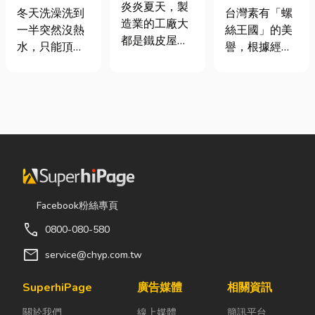
屋頂廠房的溫
炎炎夏天，製
是什麼、費用
挾具頻繁耗
冬天洗澡洗到
台灣素有「螺
度
造業的工廠大
怎麼算？家庭
損？3大關鍵
一半突然沒熱
絲王國」的美
都是鐵皮屋
能源選擇與配
提升扣件成型
水，只能頂著
譽，根據經濟
頂，吸熱快、
管工程全解析
良率與壽命
泡沫跑出去叫
部統計處與海
內部悶、散熱
瓦斯？這是許
關進出口最新
不易，所以工
多使用傳統桶
數據顯示，台
廠裡的溫度會
裝瓦斯家庭的
灣扣件年出口
比市溫高出5
共同噩夢。隨
額高達 42.1
度以上。因此
著居家生活品
億美元，其中
裝工廠排風扇
質提升，越來
螺帽（HS
是最快速心較
越多屋主在老
731816）產
省錢的方式，
屋翻修或新屋
品即占總出口
Facebook粉絲專頁
以下小編會說
裝潢時，選擇
比重逾 20%。
明工廠排風扇
call
0800-080-580
規劃天然氣配
在面對全球客
改善室內溫度
管工程。到底
戶對扣件精度
mail
service@chyp.com.tw
的原理及建議
天然氣是什
與耐用度要求
可安裝的位
麼？它跟傳統
日益嚴苛的趨
SuperhiPage
廣告媒體
相關資訊
置。 工廠排風
瓦斯行送的桶
勢下，扣件成
扇｜改善溫度
關於我們
線上媒體
簡訊平台