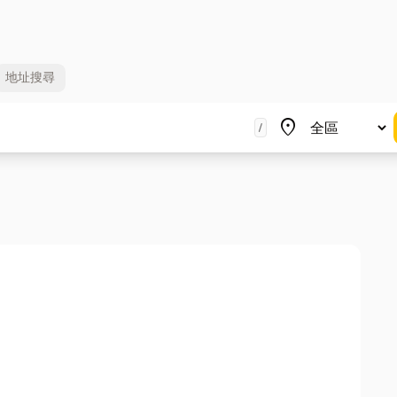
地址
搜尋
地區
place
/