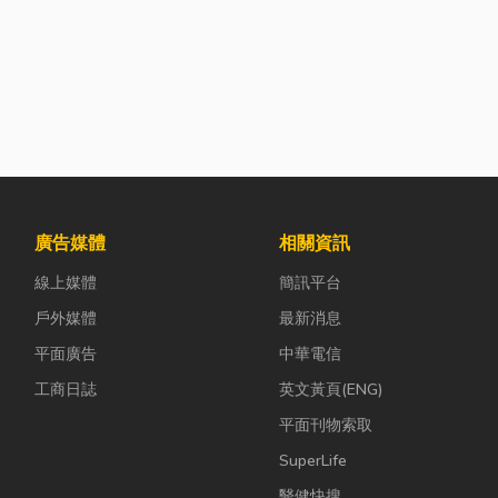
廣告媒體
相關資訊
線上媒體
簡訊平台
戶外媒體
最新消息
平面廣告
中華電信
工商日誌
英文黃頁(ENG)
平面刊物索取
SuperLife
醫健快搜