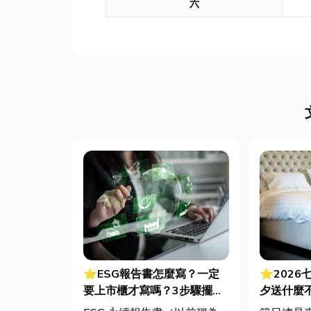
六
⭐ESG報告書怎麼寫？一定
⭐2026
要上市櫃才寫嗎？3步驟擺脫
夕送什麼
綠色轉型焦慮
裡買？台