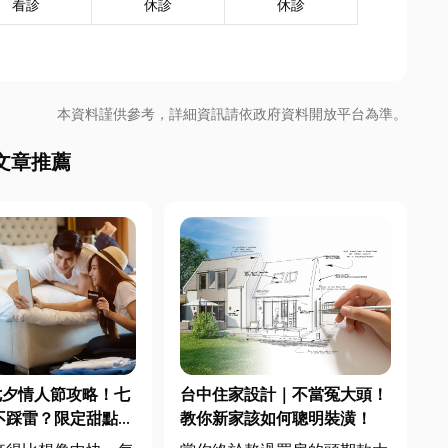
看診
休診
休診
本資料謹供參考，詳細資訊請依政府資料開放平台為準。
文章推薦
七夕情人節攻略！七
台中住家設計｜不當冤大頭！
不踩雷？限定甜點哪
教你新家該如何聰明裝潢！
中甜點推薦一次看！