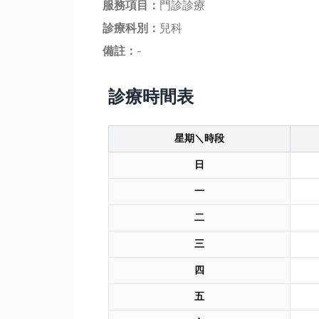
服務項目：
門診診療
診療科別：
兒科
備註：
-
診療時間表
星期＼時段
日
一
二
三
四
五