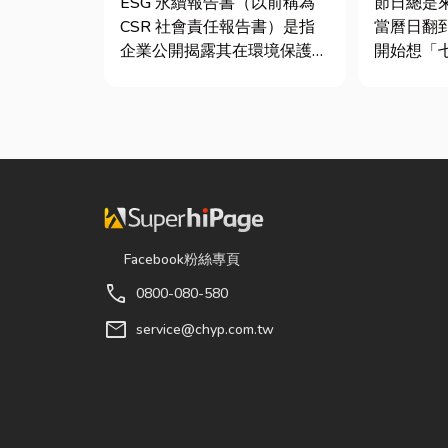
ESG 永續報告書（以前稱為
節日總是
CSR 社會責任報告書）是指
當曆日翻
企業公開揭露其在環境保護
開始想「
（E）、社會責任（S）與公
候？」、
司治理（G）三個維度營運成
買什麼？
果的正式文件。它就像是企業
節，七夕
的「健康體檢表」與「永續成
彩與儀式
績單」。許多中小企業主常
節奏加快
問：「我們又不是上市櫃公
忙而忘記
司，為...
「七夕情...
Facebook粉絲專頁
call
0800-080-580
mail
service@chyp.com.tw