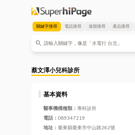
關鍵字
搜尋
電話
搜尋
進階
搜尋
產品
搜尋
關鍵字
search
蔡文澤小兒科診所
基本資料
醫事機構種類：
專科診所
電話：
089347219
地址：
臺東縣臺東市中山路262號