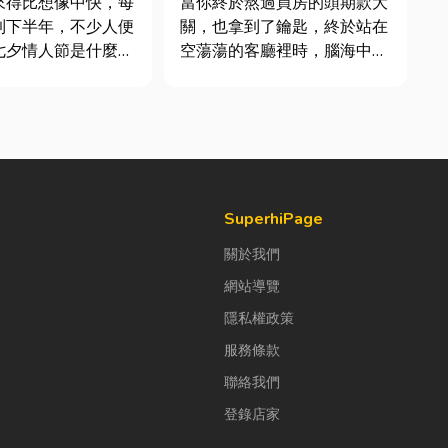
來得比想像中快，每
當你終於熬過買房的頭期款大
到下半年，不少人便
關，也拿到了鑰匙，終於站在
七夕情人節是什麼時
空蕩蕩的客廳裡時，腦海中是
「七夕情人節禮物該
不是已經浮現各種美好畫面；
」。相較於西洋情人
在這裡在放一座雙人沙發、落
充滿了東方的浪漫色
地窗前要放一株綠植以及要在
感。然而，隨著生活
用餐區放一個充滿儀式感的吧
，不少人常因工作繁
台。 但得先等一下！在踩進
節日，或是苦惱於
裝潢這個水很深的領域之前，
很多...
SuperhiPage
關於我們
網站導覽
隱私權政策
服務條款
聯絡我們
登錄店家