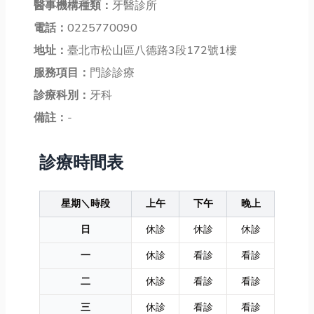
醫事機構種類：
牙醫診所
電話：
0225770090
地址：
臺北市松山區八德路3段172號1樓
服務項目：
門診診療
診療科別：
牙科
備註：
-
診療時間表
星期＼時段
上午
下午
晚上
日
休診
休診
休診
一
休診
看診
看診
二
休診
看診
看診
三
休診
看診
看診