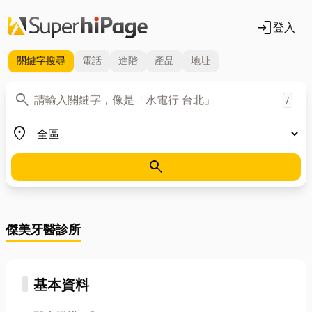
login
登入
關鍵字
搜尋
電話
進階
產品
地址
關鍵字
search
/
地區
place
search
傑美牙醫診所
基本資料