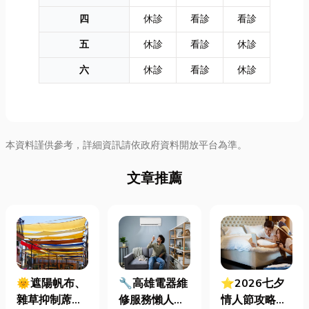
四
休診
看診
看診
五
休診
看診
休診
六
休診
看診
休診
本資料謹供參考，詳細資訊請依政府資料開放平台為準。
文章推薦
🌞遮陽帆布、
🔧高雄電器維
⭐2026七夕
雜草抑制蓆怎
修服務懶人包
情人節攻略！