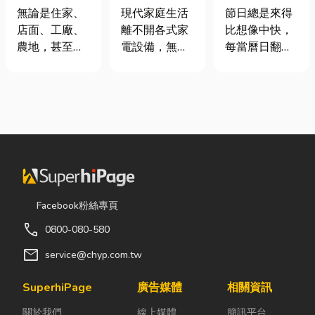
麼選？一次了
｜冷氣、冰
七夕送什麼不
無論是住家、
現代家庭生活
節日總是來得
解帆布的多元
箱、洗衣機專
踩雷？限定甜
店面、工廠、
離不開各式家
比想像中快，
用途，打造舒
業維修
點哪裡買？台
農地，甚至是
電設備，無論
每當曆日翻到
適又耐用的生
中甜點推薦一
戶外活動空
是炎熱夏季不
下半年，不少
活與工作空間
次看！
間，只要長時
可或缺的冷
人便開始想
間暴露在陽
氣、保存食材
「七夕情人節
光、風雨或灰
的新鮮冰箱，
是什麼時
塵之下，都會
還是每天幫助
候？」、「七
面臨不少困
清洗衣物的洗
夕情人節禮物
擾。夏天太陽
衣機，一旦發
該買什
直曬，不僅讓
生故障，都可
麼？」。相較
室內外溫度快
能嚴重影響日
於西洋情人
Facebook粉絲專頁
速升高，也容
常生活品質。
節，七夕充滿
call
0800-080-580
易讓設備、車
因此，選擇專
了東方的浪漫
輛、農作物受
業的高雄電器
色彩與儀式
mail
service@chyp.com.tw
到影響；到了
維修服務，不
感。然而，隨
雨季，又得擔
僅能快速排除
著生活節奏加
SuperhiPage
廣告媒體
相關資訊
心積水、潮濕
問題，更能延
快，不少人常
關於我們
線上媒體
簡訊平台