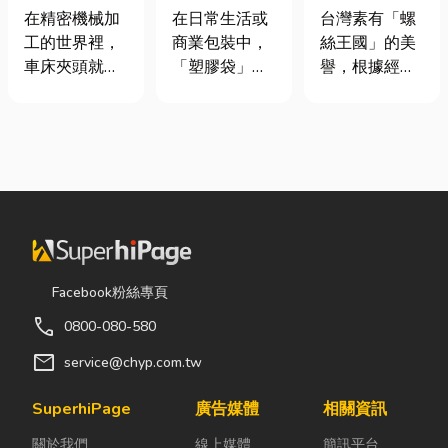
類、規格挑選
質、用途與耐
挾具頻繁耗
在精密機械加
在日常生活或
台灣素有「螺
與台灣採購推
重度一次看懂
損？3大關鍵
工的世界裡，
商業包裝中，
絲王國」的美
薦完整指南
提升扣件成型
車床夾頭就像
「塑膠袋」與
譽，根據經濟
良率與壽命
是機台的「萬
「手提袋」幾
部統計處與海
能雙手」，負
乎隨處可見。
關進出口最新
責緊緊抓牢每
看起來只是簡
數據顯示，台
一個旋轉切削
單的包裝工
灣扣件年出口
的工件。然
具，但實際上
額高達 42.1
而，當工廠接
在材質、承重
億美元，其中
到少量多樣、
能力與使用場
螺帽（HS
異形材或精密
景上，其實差
731816）產
棒材的訂單
異非常大。如
品即占總出口
Facebook粉絲專頁
時，傳統夾頭
果選錯，不只
比重逾 20%。
call
0800-080-580
往往需要耗費
影響使用便利
在面對全球客
大量時間拆裝
性，還可能造
戶對扣件精度
mail
service@chyp.com.tw
與重新校正。
成成本浪費或
與耐用度要求
這時，車床子
商品損壞。 這
日益嚴苛的趨
SuperhiPage
廣告媒體
相關資訊
母夾就是讓這
篇文章帶你一
勢下，扣件成
關於我們
線上媒體
簡訊平台