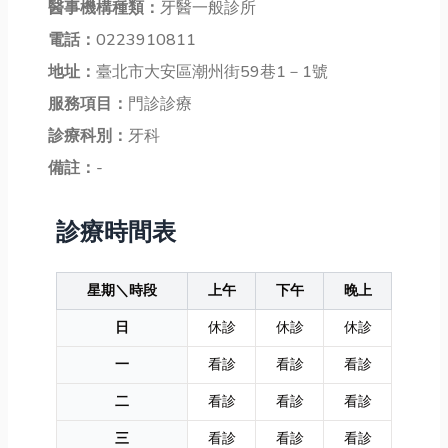
醫事機構種類：
牙醫一般診所
電話：
0223910811
地址：
臺北市大安區潮州街59巷1－1號
服務項目：
門診診療
診療科別：
牙科
備註：
-
診療時間表
星期＼時段
上午
下午
晚上
日
休診
休診
休診
一
看診
看診
看診
二
看診
看診
看診
三
看診
看診
看診