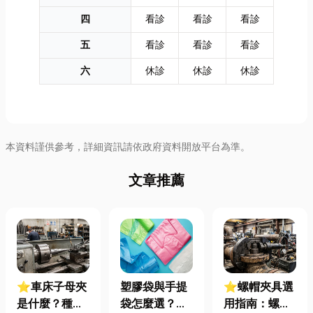
四
看診
看診
看診
五
看診
看診
看診
六
休診
休診
休診
本資料謹供參考，詳細資訊請依政府資料開放平台為準。
文章推薦
⭐車床子母夾
塑膠袋與手提
⭐螺帽夾具選
是什麼？種
袋怎麼選？材
用指南：螺母