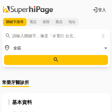
login
登入
關鍵字
搜尋
電話
進階
產品
地址
關鍵字
search
/
地區
place
search
常榮牙醫診所
基本資料