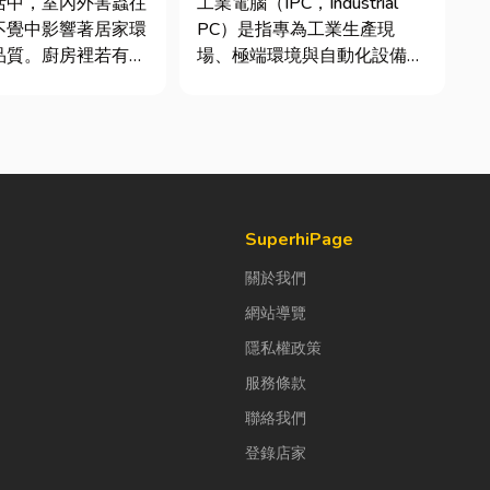
活中，室內外害蟲往
工業電腦（IPC，Industrial
析
不覺中影響著居家環
PC）是指專為工業生產現
品質。廚房裡若有食
場、極端環境與自動化設備所
積水，容易吸引蟑
設計的硬體運算平台。 許多
前來覓食；陽台、庭
製造業業主在導入自動化或升
水，則可能成為蚊蟲
級智慧工廠時，常想著先用一
床。潮濕陰暗的角落
般的家用或商用桌機湊合。然
引白蟻、蛾蚋或其他
而，一般桌機無法應付高塵、
，不僅影響環境整
高溫、連續震動...
..
SuperhiPage
關於我們
網站導覽
隱私權政策
服務條款
聯絡我們
登錄店家