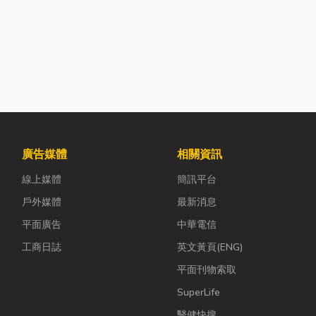
廣告媒體
相關資訊
線上媒體
簡訊平台
戶外媒體
最新消息
平面廣告
中華電信
工商日誌
英文黃頁(ENG)
平面刊物索取
SuperLife
醫健快搜