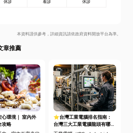
休診
看診
休診
本資料謹供參考，詳細資訊請依政府資料開放平台為準。
文章推薦
安心環境｜ 室內外
⭐台灣工業電腦排名指南：
全攻略
台灣三大工業電腦龍頭有哪
些？工廠採購與品牌選型全解