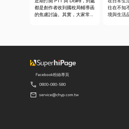
近期打開 PTT 與 Dcard，到處
在日常生
士推薦
都是創作者收到國稅局輔導函
往在不知
的焦慮討論。其實，大家常說
境與生活
的「網紅稅」不是一種新創的
物殘渣或
獨立稅目，而是政府針對網路
螂、螞蟻
數位收入落實的課稅機制。
院若有積
網紅稅是指個人或經營團隊透
孳生的溫
過網路平台（如 YouTube、
也可能吸
Instag...
害蟲藏匿
潔，更可能.
Facebook粉絲專頁
call
0800-080-580
mail
service@chyp.com.tw