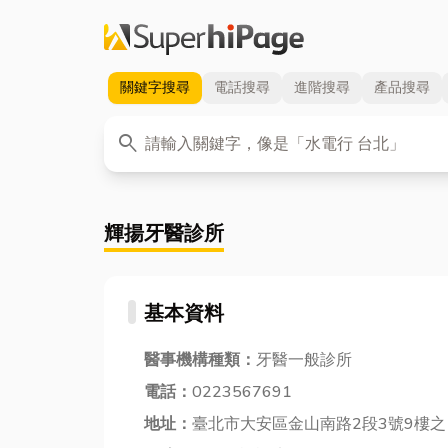
關鍵字
搜尋
電話
搜尋
進階
搜尋
產品
搜尋
關鍵字
search
輝揚牙醫診所
基本資料
醫事機構種類：
牙醫一般診所
電話：
0223567691
地址：
臺北市大安區金山南路2段3號9樓之