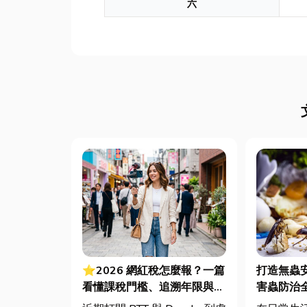
六
⭐2026 網紅稅怎麼報？一篇
打造無蟲
看懂課稅門檻、追溯年限與合
害蟲防治
法節稅，文末加碼會計/記帳