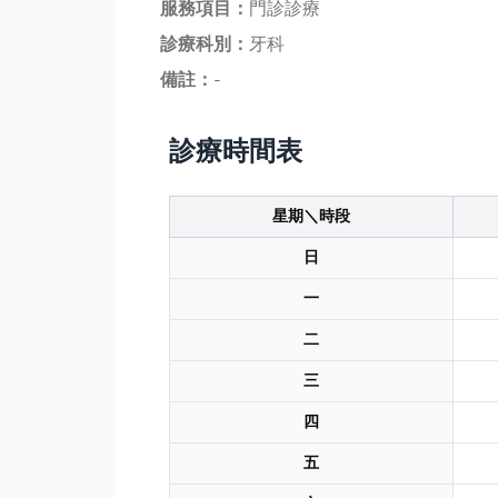
服務項目：
門診診療
診療科別：
牙科
備註：
-
診療時間表
星期＼時段
日
一
二
三
四
五