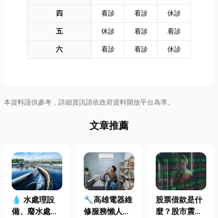
四
看診
看診
休診
五
休診
看診
看診
六
看診
看診
休診
本資料謹供參考，詳細資訊請依政府資料開放平台為準。
文章推薦
🔧高雄電器維
股票借款是什
💧 水處理設
修服務懶人包
麼？股市震盪|
備、廢水處理