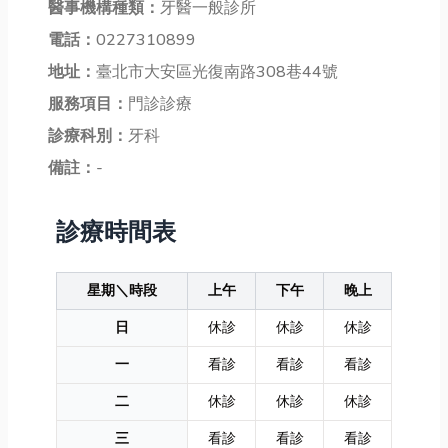
醫事機構種類：
牙醫一般診所
電話：
0227310899
地址：
臺北市大安區光復南路308巷44號
服務項目：
門診診療
診療科別：
牙科
備註：
-
診療時間表
星期＼時段
上午
下午
晚上
日
休診
休診
休診
一
看診
看診
看診
二
休診
休診
休診
三
看診
看診
看診