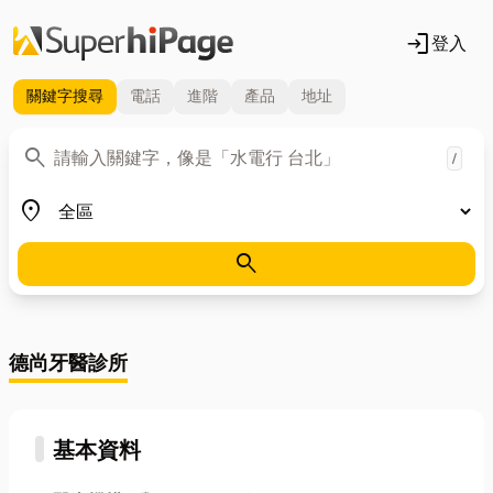
login
登入
關鍵字
搜尋
電話
進階
產品
地址
關鍵字
search
/
地區
place
search
德尚牙醫診所
基本資料