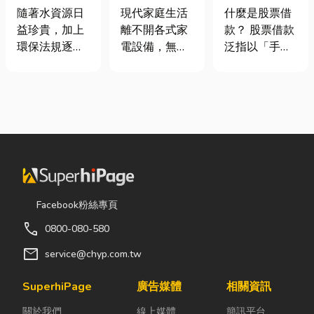
｜冷氣、冰
股票借款、股
工程與回收水
現代家庭生活
什麼是股票借
隨著水資源日
箱、洗衣機專
票質借、當鋪
工程完整解析
離不開各式家
款？ 股票借款
益珍貴，加上
業維修
借款完整比較
｜打造高效率
電設備，無論
泛指以「手中
環保法規逐漸
水資源管理方
是炎熱夏季不
持有的股票」
完善，越來越
案
可或缺的冷
作為擔保品，
多工廠、商業
氣、保存食材
向金融機構或
場所及公共設
的新鮮冰箱，
當舖借出現金
施開始重視水
還是每天幫助
的融資方式，
資源管理。透
清洗衣物的洗
讓投資人不必
過完善的水處
衣機，一旦發
賣出股票，就
理設備規劃，
生故障，都可
能取得資金應
不僅能改善水
能嚴重影響日
急，同時保留
質、提升用水
Facebook粉絲專頁
常生活品質。
未來股價上漲
效率，更能搭
call
0800-080-580
因此，選擇專
的獲利空間。
配廢水處理工
業的高雄電器
依承作單位不
程與回收水工
mail
service@chyp.com.tw
維修服務，不
同，主要可分
程，降低用水
僅能快速排除
為證券公司的
成本，實現節
SuperhiPage
廣告媒體
相關資訊
問題，更能延
股票質借、銀
能減碳與永續
關於我們
線上媒體
簡訊平台