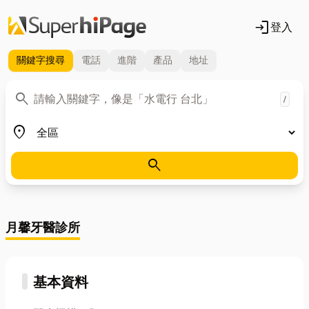
login
登入
關鍵字
搜尋
電話
進階
產品
地址
關鍵字
search
/
地區
place
search
月馨牙醫診所
基本資料