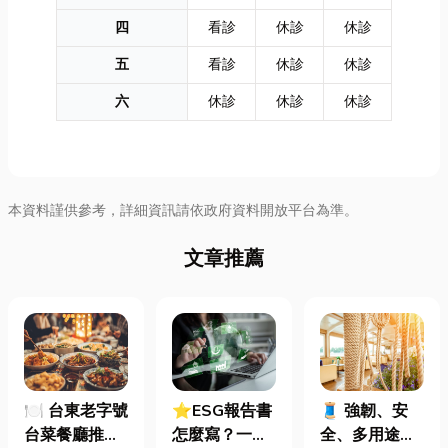
四
看診
休診
休診
五
看診
休診
休診
六
休診
休診
休診
本資料謹供參考，詳細資訊請依政府資料開放平台為準。
文章推薦
🍽️ 台東老字號
⭐ESG報告書
🧵 強韌、安
台菜餐廳推薦
怎麼寫？一定
全、多用途！