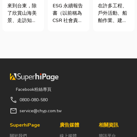
｜在地人聚餐
要上市櫃才寫
從繩索到安全
來到台東，除
ESG 永續報告
在許多工程、
首選，經典合
嗎？3步驟擺
網的全方位防
了欣賞山海美
書（以前稱為
戶外活動、船
菜一次滿足
脫綠色轉型焦
護應用指南
景、走訪知名
CSR 社會責任
舶作業、建築
慮
景點之外，品
報告書）是指
施工，甚至居
嚐在地台菜也
企業公開揭露
家安全防護
是旅程中不可
其在環境保護
中，「繩索、
錯過的一環。
（E）、社會
繩梯、安全
相較於一般小
責任（S）與
網」其實都是
吃店，老字號
公司治理
非常重要卻常
台菜餐廳更能
（G）三個維
被忽略的設
展現台東的人
度營運成果的
備。很多人以
情味與飲食文
正式文件。它
為繩子只是拿
Facebook粉絲專頁
化。無論是家
就像是企業的
來綁東西，但
call
0800-080-580
庭聚餐、朋友
「健康體檢
其實在專業領
聚會、公司聚
表」與「永續
域中，繩索不
mail
service@chyp.com.tw
餐，或是旅遊
成績單」。許
只是工具，更
團體用餐，都
多中小企業主
關係到安全、
SuperhiPage
廣告媒體
相關資訊
能享受到豐盛
常問：「我們
效率與作業品
關於我們
線上媒體
簡訊平台