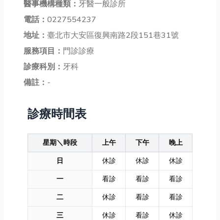
醫事機構種類：
牙醫一般診所
電話：
0227554237
地址：
臺北市大安區復興南路2段151巷31號
服務項目：
門診診療
診療科別：
牙科
備註：
-
診療時間表
星期＼時段
上午
下午
晚上
日
休診
休診
休診
一
看診
看診
看診
二
休診
看診
看診
三
休診
看診
休診