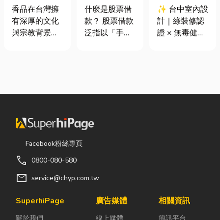
材打造純淨香
股票借款、股
證 × 無毒健康
香品在台灣擁
什麼是股票借
✨ 台中室內設
氣，一次了解
票質借、當鋪
建材，打造安
有深厚的文化
款？ 股票借款
計｜綠裝修認
天然低煙香品
借款完整比較
全、舒適又有
與宗教背景，
泛指以「手中
證 × 無毒健康
特色
質感的居家空
長期應用於祭
持有的股票」
建材，打造安
間
祀、祈福、敬
作為擔保品，
全、舒適又有
神、敬祖及各
向金融機構或
質感的居家空
類民俗活動。
當舖借出現金
間 你知道嗎？
隨著佛教、道
的融資方式，
其實一間專業
教及民間信仰
讓投資人不必
的台中室內設
的發展，香品
賣出股票，就
計裝修團隊，
逐漸成為寺
能取得資金應
不只是提供空
廟、宮廟與家
急，同時保留
間規劃與裝潢
Facebook粉絲專頁
庭祭拜中不可
未來股價上漲
服務，更是在
call
0800-080-580
或缺的重要用
的獲利空間。
每一個家的誕
品。 近年來，
依承作單位不
生過程中，默
mail
service@chyp.com.tw
隨著民眾對健
同，主要可分
默為屋主打造
康與環保意識
為證券公司的
兼具美感、機
SuperhiPage
廣告媒體
相關資訊
的提升，台灣
股票質借、銀
能與健康的理
關於我們
線上媒體
簡訊平台