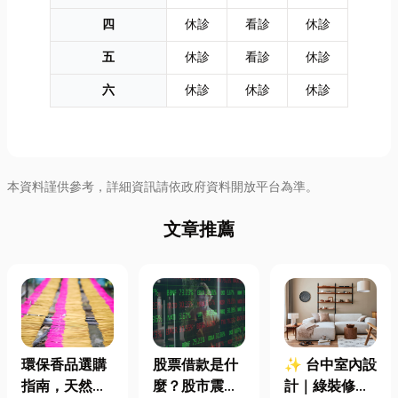
四
休診
看診
休診
五
休診
看診
休診
六
休診
休診
休診
本資料謹供參考，詳細資訊請依政府資料開放平台為準。
文章推薦
環保香品選購
股票借款是什
✨ 台中室內設
指南，天然香
麼？股市震盪|
計｜綠裝修認