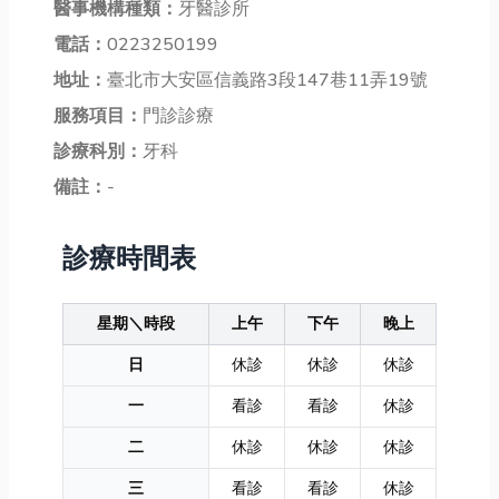
醫事機構種類：
牙醫診所
電話：
0223250199
地址：
臺北市大安區信義路3段147巷11弄19號
服務項目：
門診診療
診療科別：
牙科
備註：
-
診療時間表
星期＼時段
上午
下午
晚上
日
休診
休診
休診
一
看診
看診
休診
二
休診
休診
休診
三
看診
看診
休診