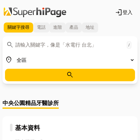
login
登入
關鍵字
搜尋
電話
進階
產品
地址
關鍵字
search
/
地區
place
search
中央公園精品牙醫診所
基本資料