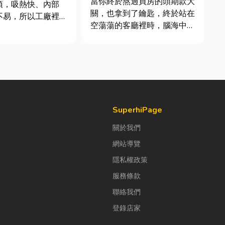
當你終於熬過買房的頭期款大
頂，吸熱快、內部
關，也拿到了鑰匙，終於站在
不易，所以工廠裡的
空蕩蕩的客廳裡時，腦海中是
市溫高出5度以上。
不是已經浮現各種美好畫面；
廠排風扇是最快速心
在這裡在放一座雙人沙發、落
方式，以下小編會說
地窗前要放一株綠植以及要在
風扇改善室內溫度的
用餐區放一個充滿儀式感的吧
議可安裝的位置。
台。 但得先等一下！在踩進
扇｜改善溫度的原理
裝潢這個水很深的領域之前，
很多...
SuperhiPage
關於我們
網站導覽
隱私權政策
服務條款
聯絡我們
登錄店家