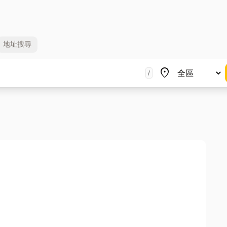
地址
搜尋
地區
place
/