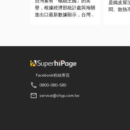
台灣素有「螺絲王國」的美
是鐵皮屋
譽，根據經濟部統計處與海關
悶、散熱
進出口最新數據顯示，台灣扣
溫度會比
件年出口額高達 42.1 億美
因此裝工
元，其中螺帽（HS
較省錢的
731816）產品即占總出口比
明工廠排
重逾 20%。在面對全球客戶
原理及建
對扣件精度與耐用度要求日益
工廠排風
嚴苛的趨勢下，扣件成型機中
...
的關...
Facebook粉絲專頁
call
0800-080-580
mail
service@chyp.com.tw