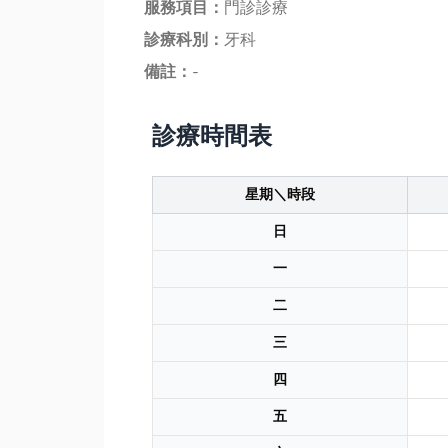
服務項目：
門診診療
診療科別：
牙科
備註：
-
診療時間表
星期＼時段
日
一
二
三
四
五