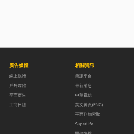
廣告媒體
相關資訊
線上媒體
簡訊平台
戶外媒體
最新消息
平面廣告
中華電信
工商日誌
英文黃頁(ENG)
平面刊物索取
SuperLife
醫健快搜