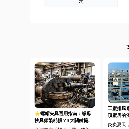
六
工廠排風
⭐螺帽夾具選用指南：螺母
頂廠房的
挾具頻繁耗損？3大關鍵提升
炎炎夏天
扣件成型良率與壽命