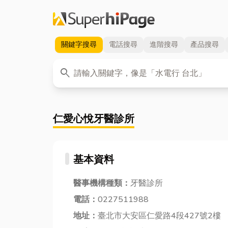
關鍵字
搜尋
電話
搜尋
進階
搜尋
產品
搜尋
關鍵字
search
仁愛心悅牙醫診所
基本資料
醫事機構種類：
牙醫診所
電話：
0227511988
地址：
臺北市大安區仁愛路4段427號2樓