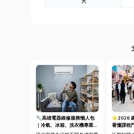
六
🔧高雄電器維修服務懶人包
⭐2026
｜冷氣、冰箱、洗衣機專業維
看懂課稅
修
法節稅，