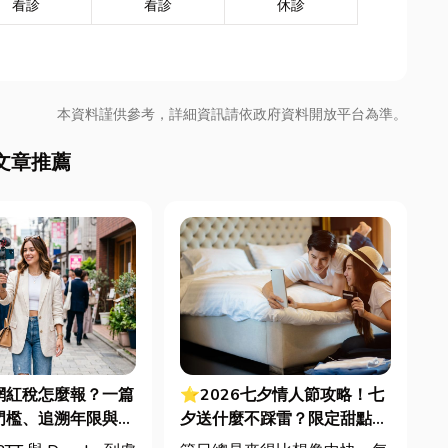
看診
看診
休診
本資料謹供參考，詳細資訊請依政府資料開放平台為準。
文章推薦
 網紅稅怎麼報？一篇
⭐2026七夕情人節攻略！七
門檻、追溯年限與合
夕送什麼不踩雷？限定甜點哪
文末加碼會計/記帳
裡買？台中甜點推薦一次看！