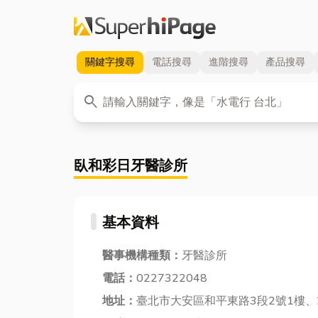
關鍵字
搜尋
電話
搜尋
進階
搜尋
產品
搜尋
關鍵字
search
臥和彩日牙醫診所
基本資料
醫事機構種類：
牙醫診所
電話：
0227322048
地址：
臺北市大安區和平東路3段2號1樓、