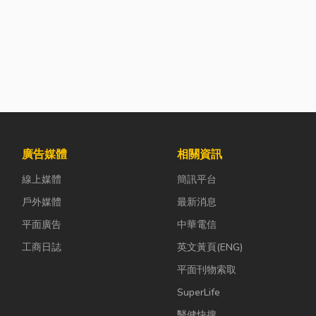
廣告媒體
相關資訊
線上媒體
簡訊平台
戶外媒體
最新消息
平面廣告
中華電信
工商日誌
英文黃頁(ENG)
平面刊物索取
SuperLife
醫健快搜