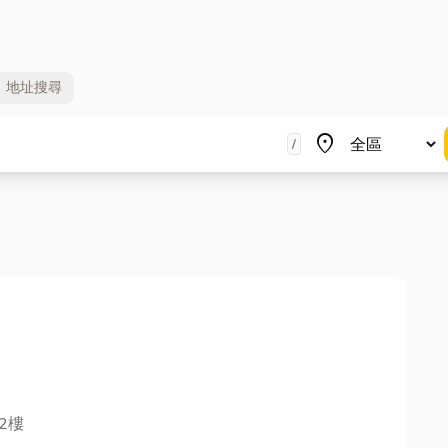
地址
搜尋
地區
place
/
2樓