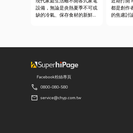
現代家庭生活離不開各式家電
近期打開 P
士推薦
設備，無論是炎熱夏季不可或
都是創作
缺的冷氣、保存食材的新鮮冰
的焦慮討
箱，還是每天幫助清洗衣物的
的「網紅
洗衣機，一旦發生故障，都可
獨立稅目
能嚴重影響日常生活品質。
數位收入
因此，選擇專業的高雄電器維
網紅稅是
修服務，不僅能快速排除問
過網路平台（
題，更能延長家電使用壽命，
Instag...
降...
Facebook粉絲專頁
call
0800-080-580
mail
service@chyp.com.tw