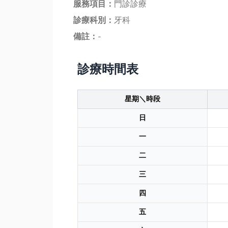
服務項目：
門診診療
診療科別：
牙科
備註：
-
診療時間表
星期＼時段
日
一
二
三
四
五