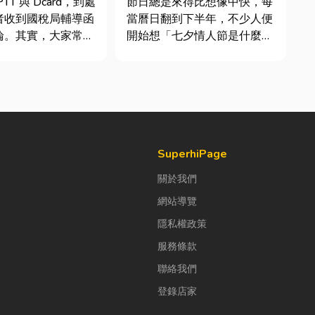
TT 與 Dcard，到處
節日總是來得比想像中快，每
者收到國稅局輔導函
當曆日翻到下半年，不少人便
論。其實，大家常說
開始想「七夕情人節是什麼時
稅」不是一種新創的
候？」、「七夕情人節禮物該
，而是政府針對網路
買什麼？」。相較於西洋情人
落實的課稅機制。
節，七夕充滿了東方的浪漫色
指個人或經營團隊透
彩與儀式感。然而，隨著生活
如 YouTube、
節奏加快，不少人常因工作繁
忙而忘記節日，或是苦惱於
「七夕情...
SuperhiPage
關於我們
網站導覽
隱私權政策
服務條款
聯絡我們
登錄店家