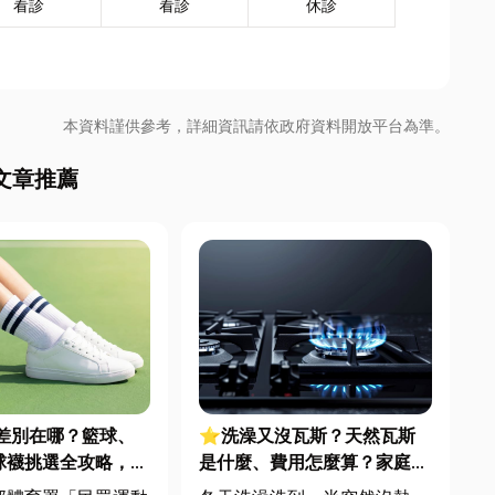
看診
看診
休診
本資料謹供參考，詳細資訊請依政府資料開放平台為準。
文章推薦
差別在哪？籃球、
⭐洗澡又沒瓦斯？天然瓦斯
球襪挑選全攻略，穿
是什麼、費用怎麼算？家庭能
不傷腳！
源選擇與配管工程全解析