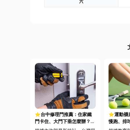
六
⭐台中修理門推薦：住家鐵
⭐運動襪
門卡住、大門下垂怎麼辦？維
慢跑、排
修費用與不銹鋼工程一次看
對了運動