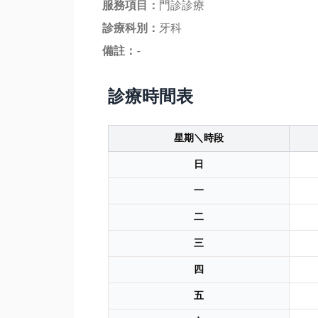
服務項目：
門診診療
診療科別：
牙科
備註：
-
診療時間表
星期＼時段
日
一
二
三
四
五