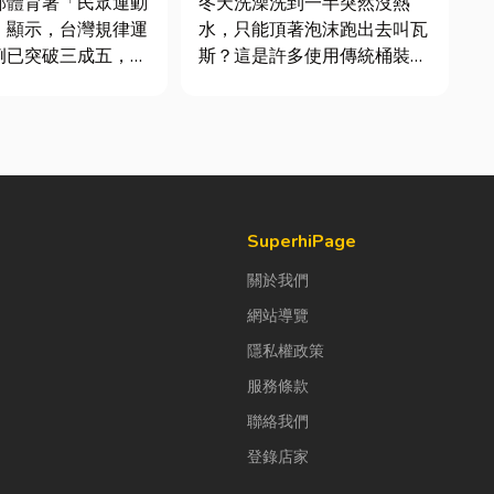
部體育署「民眾運動
冬天洗澡洗到一半突然沒熱
」顯示，台灣規律運
水，只能頂著泡沫跑出去叫瓦
例已突破三成五，其
斯？這是許多使用傳統桶裝瓦
各類球類運動正是熱
斯家庭的共同噩夢。隨著居家
許多人在配備上毫不
生活品質提升，越來越多屋主
購買三、四千元的頂
在老屋翻修或新屋裝潢時，選
或專業路跑鞋，卻習
擇規劃天然氣配管工程。到底
抓一雙幾十元的普通
天然氣是什麼？它跟傳統瓦斯
棉襪就上場。 「運動鞋就像...
行送的桶裝瓦斯有什麼差別？
天然瓦斯...
SuperhiPage
關於我們
網站導覽
隱私權政策
服務條款
聯絡我們
登錄店家