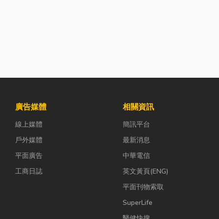
廣告媒體
相關資訊
線上媒體
簡訊平台
戶外媒體
最新消息
平面廣告
中華電信
工商日誌
英文黃頁(ENG)
平面刊物索取
SuperLife
醫健快搜