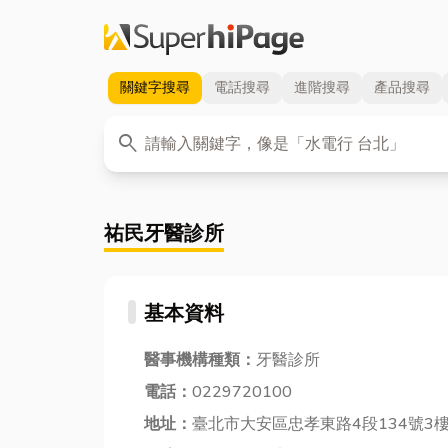
關鍵字
搜尋
電話
搜尋
進階
搜尋
產品
搜尋
關鍵字
search
祐民牙醫診所
基本資料
醫事機構種類：
牙醫診所
電話：
0229720100
地址：
臺北市大安區忠孝東路4段134號3