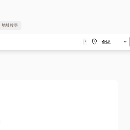
地址
搜尋
地區
place
/
樓