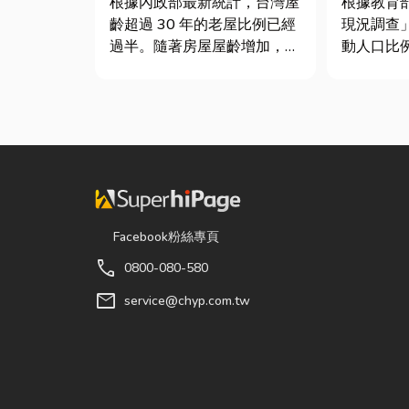
根據內政部最新統計，台灣屋
根據教育
齡超過 30 年的老屋比例已經
現況調查
過半。隨著房屋屋齡增加，金
動人口比
屬門窗疲勞與結構鏽蝕問題也
中慢跑與
日漸明顯。許多屋主每天回家
門選擇。
開門，都覺得門片重得像在拉
惜重金，
拔河，甚至伴隨刺耳的金屬摩
級籃球鞋
擦聲。 其實，門片故障並不
慣性隨手
代表一定要花大錢將整扇...
Facebook粉絲專頁
call
0800-080-580
mail
service@chyp.com.tw