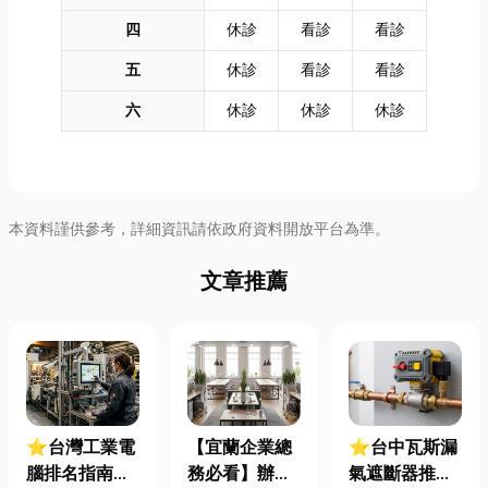
四
休診
看診
看診
五
休診
看診
看診
六
休診
休診
休診
本資料謹供參考，詳細資訊請依政府資料開放平台為準。
文章推薦
⭐台灣工業電
【宜蘭企業總
⭐台中瓦斯漏
腦排名指南：
務必看】辦公
氣遮斷器推薦