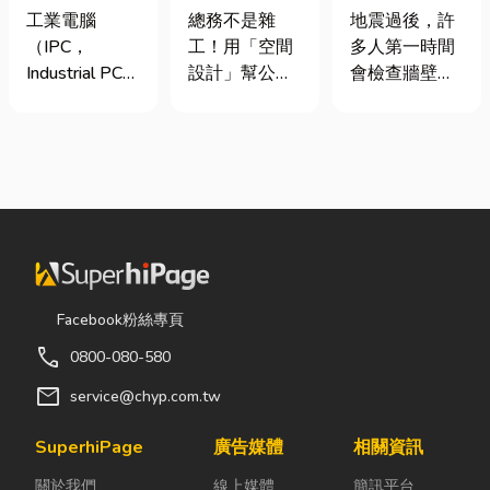
台灣三大工業
室如何打造高
廠商在這！地
工業電腦
總務不是雜
地震過後，許
電腦龍頭有哪
效能職場？從
震氣爆怎麼
（IPC，
工！用「空間
多人第一時間
些？工廠採購
辦公桌椅、系
防？警報器與
Industrial PC）
設計」幫公司
會檢查牆壁裂
與品牌選型全
統屏風到空間
遮斷器差異、
是指專為工業
省錢又賺生產
痕或家電，卻
解析
設計關鍵！
補助條件及挑
生產現場、極
力的關鍵思維
往往忽略了藏
選全攻略
端環境與自動
很多公司編列
在牆角、廚房
化設備所設計
預算或規劃辦
後方的瓦斯管
的硬體運算平
公室時，常覺
線。日前日本
台。 許多製造
得總務只要在
熊本永旺夢樂
業業主在導入
缺東西時「壞
城在地震後引
自動化或升級
什麼補什麼」
發嚴重氣爆，
智慧工廠時，
就好，但這種
正是因為震波
Facebook粉絲專頁
常想著先用一
傳統做法往往
拉扯導致瓦斯
call
0800-080-580
般的家用或商
花了大錢，卻
管線受損、氣
用桌機湊合。
換來員工抱怨
體微量外洩所
mail
service@chyp.com.tw
然而，一般桌
連連。其實，
致。當瓦斯默
機無法應付高
辦公室空間設
默充斥在空間
SuperhiPage
廣告媒體
相關資訊
塵、高溫、連
計是一門幫公
中，哪怕只是
關於我們
線上媒體
簡訊平台