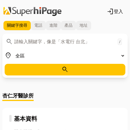
login
登入
關鍵字
搜尋
電話
進階
產品
地址
關鍵字
search
/
地區
place
search
杏仁牙醫診所
基本資料