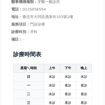
醫事機構種類：
牙醫一般診所
電話：
0225956554
地址：
臺北市大同區酒泉街193號2樓
服務項目：
門診診療
診療科別：
牙科
備註：
-
診療時間表
星期＼時段
上午
下午
晚上
日
休診
休診
休診
一
休診
看診
看診
二
休診
看診
看診
三
休診
看診
看診