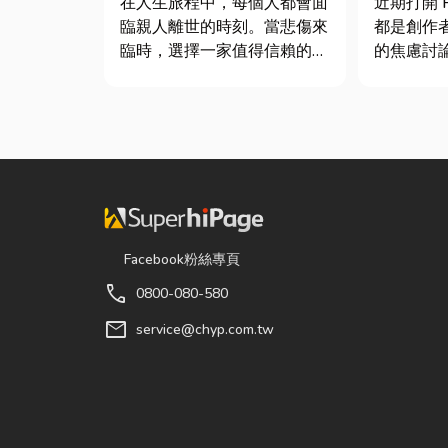
在人生旅程中，每個人都會面
近期打開 P
士推薦
臨親人離世的時刻。當悲傷來
都是創作
臨時，選擇一家值得信賴的台
的焦慮討
東葬儀社，不只是安排告別儀
的「網紅
式，更是讓家屬在艱難時刻獲
獨立稅目
得專業協助與溫暖陪伴。從遺
數位收入
體接運、禮儀規劃、告別式安
網紅稅是
排，到後續的行政協助，每一
過網路平台（
個環節都需要細心處理，才能
Instag...
讓家屬...
Facebook粉絲專頁
call
0800-080-580
mail
service@chyp.com.tw