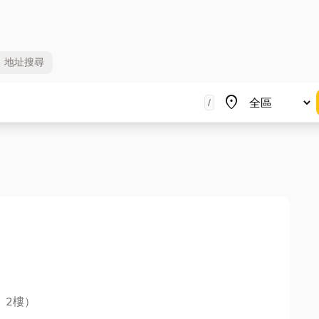
地址
搜尋
地區
place
/
、2樓）