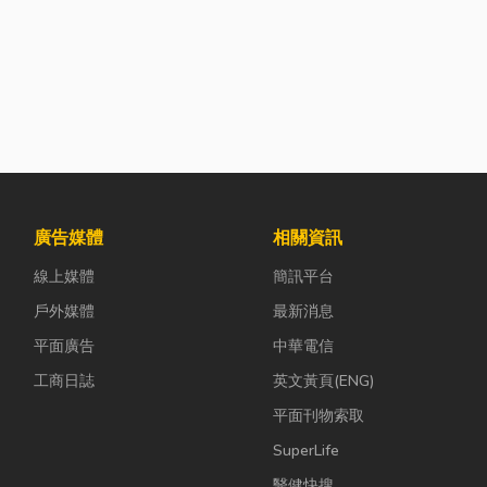
廣告媒體
相關資訊
線上媒體
簡訊平台
戶外媒體
最新消息
平面廣告
中華電信
工商日誌
英文黃頁(ENG)
平面刊物索取
SuperLife
醫健快搜