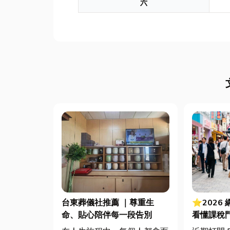
六
台東葬儀社推薦 ｜尊重生
⭐2026
命、貼心陪伴每一段告別
看懂課稅
法節稅，