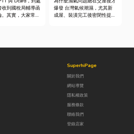
TT 與 Dcard，到處
為什麼濕氣問題總在交屋後才
質與續租率
者收到國稅局輔導函
爆發 台灣氣候潮濕，尤其新
論。其實，大家常說
成屋、裝潢完工後密閉性提
稅」不是一種新創的
高，若沒有同步規劃空氣與濕
，而是政府針對網路
度管理，濕氣會躲進看不到的
落實的課稅機制。
地方持續發酵。常見的三種場
指個人或經營團隊透
景： 更衣間、衣帽間： 精品
如 YouTube、
包、皮件、酒類收藏最怕潮
濕，濕度控制不好，發霉、
變...
SuperhiPage
關於我們
網站導覽
隱私權政策
服務條款
聯絡我們
登錄店家