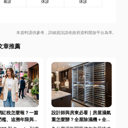
看診
休診
休診
本資料謹供參考，詳細資訊請依政府資料開放平台為準。
文章推薦
 網紅稅怎麼報？一篇
設計師與房東必看｜房屋濕氣
門檻、追溯年限與合
重怎麼辦？全屋除濕機＋全熱
文末加碼會計/記帳
交換器整合安裝|提升居住品