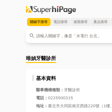
關鍵字
搜尋
電話
搜尋
進階
搜尋
產品
搜尋
關鍵字
search
唯媜牙醫診所
基本資料
醫事機構種類：
牙醫診所
電話：
0225500315
地址：
臺北市大同區南京西路220號（1樓