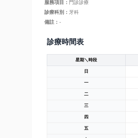
服務項目：
門診診療
診療科別：
牙科
備註：
-
診療時間表
星期＼時段
日
一
二
三
四
五