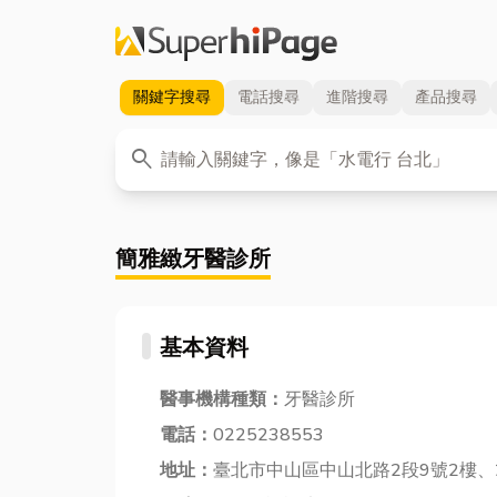
關鍵字
搜尋
電話
搜尋
進階
搜尋
產品
搜尋
關鍵字
search
簡雅緻牙醫診所
基本資料
醫事機構種類：
牙醫診所
電話：
0225238553
地址：
臺北市中山區中山北路2段9號2樓、