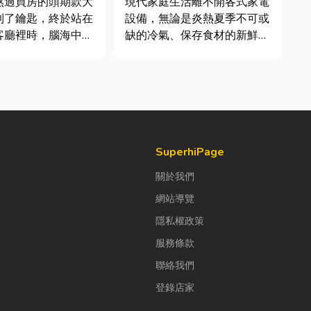
熬過買房的頭期款大
現代家庭生活離不開各式家電
到了鑰匙，終於站在
設備，無論是炎熱夏季不可或
客廳裡時，腦海中是
缺的冷氣、保存食材的新鮮冰
浮現各種美好畫面；
箱，還是每天幫助清洗衣物的
放一座雙人沙發、落
洗衣機，一旦發生故障，都可
放一株綠植以及要在
能嚴重影響日常生活品質。
一個充滿儀式感的吧
因此，選擇專業的高雄電器維
修服務，不僅能快速排除問
水很深的領域之前，
題，更能延長家電使用壽命，
降...
SuperhiPage
關於我們
網站導覽
隱私權政策
服務條款
聯絡我們
登錄店家