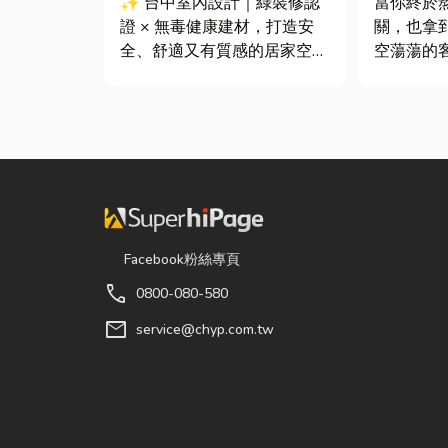
✨ 台中室內設計｜綠裝修認
當你終於
證 × 無毒健康建材，打造安
關，也拿
全、舒適又有質感的居家空間
空蕩蕩的
你知道嗎？其實一間專業的台
不是已經
中室內設計裝修團隊，不只是
在這裡在
提供空間規劃與裝潢服務，更
地窗前要
是在每一個家的誕生過程中，
用餐區放
默默為屋主打造兼具美感、機
台。 但得先等一下！在踩進
能與健康的理想生活空間...
裝潢這個
很多...
Facebook粉絲專頁
call
0800-080-580
mail
service@chyp.com.tw