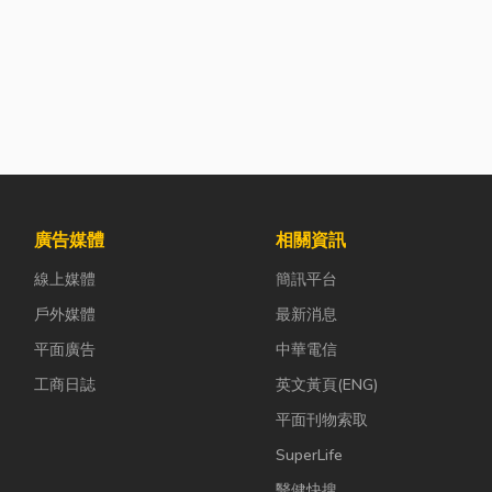
廣告媒體
相關資訊
線上媒體
簡訊平台
戶外媒體
最新消息
平面廣告
中華電信
工商日誌
英文黃頁(ENG)
平面刊物索取
SuperLife
醫健快搜