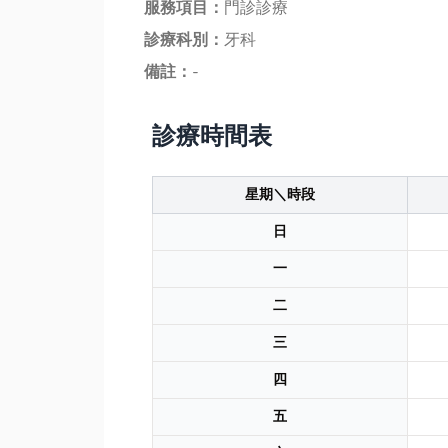
服務項目：
門診診療
診療科別：
牙科
備註：
-
診療時間表
星期＼時段
日
一
二
三
四
五