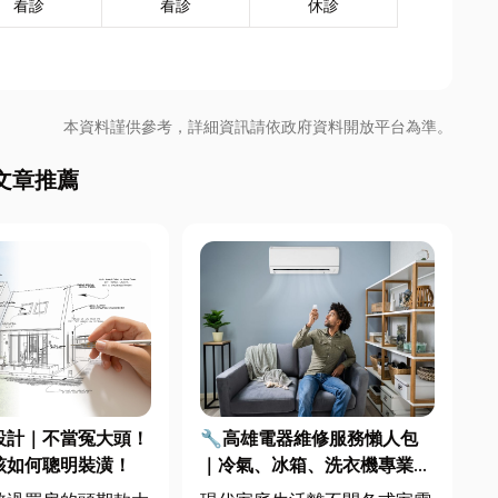
看診
看診
休診
本資料謹供參考，詳細資訊請依政府資料開放平台為準。
文章推薦
設計｜不當冤大頭！
🔧高雄電器維修服務懶人包
該如何聰明裝潢！
｜冷氣、冰箱、洗衣機專業維
修