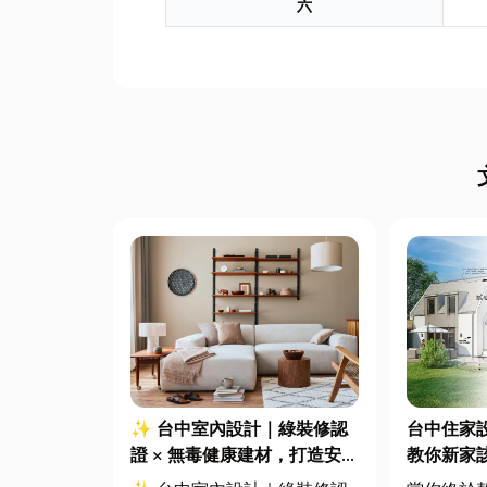
六
✨ 台中室內設計｜綠裝修認
台中住家
證 × 無毒健康建材，打造安
教你新家
全、舒適又有質感的居家空間