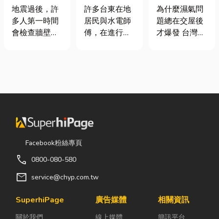
廠商在這！地
安全耐用的居
氣重怎麼辦？
地震過後，許
許多台東在地
為什麼濕氣問
震氣爆怎麼
家環境
全屋除濕機＋
多人第一時間
居民與水電師
題總在交屋後
防？警報器與
全熱交換器整
會檢查牆壁裂
傅，在進行居
才爆發 台灣氣
遮斷器差異、
合安裝|提升居
痕或家電，卻
家修繕、新屋
候潮濕，尤其
補助條件及挑
住品質與續租
往往忽略了藏
裝潢或老屋翻
新成屋、裝潢
選全攻略
率
在牆角、廚房
修時，都會到
完工後密閉性
後方的瓦斯管
熟悉的水電材
提高，若沒有
線。日前日本
料行採購。除
同步規劃空氣
熊本永旺夢樂
了商品種類較
與濕度管理，
城在地震後引
齊全，也能依
濕氣會躲進看
發嚴重氣爆，
照施工需求，
不到的地方持
正是因為震波
快速找到合適
續發酵。常見
Facebook粉絲專頁
拉扯導致瓦斯
的電線、開關
的三種場景：
call
0800-080-580
管線受損、氣
插座、燈具、
更衣間、衣帽
體微量外洩所
馬達、衛浴設
間： 精品包、
mail
service@chyp.com.tw
致。當瓦斯默
備及熱水器相
皮件、酒類收
默充斥在空間
關產品。 無論
藏最怕潮濕，
SuperhiPage
廣告媒體
相關資訊
中，哪怕只是
是更換老舊開
濕度控制不
關於我們
線上媒體
簡訊平台