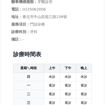
醫事機構種類：
牙醫診所
電話：
0225062006
地址：
臺北市中山區龍江路238號
服務項目：
門診診療
診療科別：
牙科
備註：
-
診療時間表
星期＼時段
上午
下午
晚上
日
休診
休診
休診
一
看診
看診
看診
二
看診
看診
看診
三
看診
看診
看診