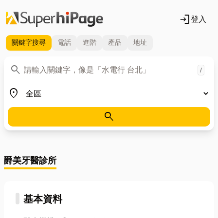
login
登入
關鍵字
搜尋
電話
進階
產品
地址
關鍵字
search
/
地區
place
search
爵美牙醫診所
基本資料