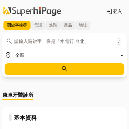
login
登入
關鍵字
搜尋
電話
進階
產品
地址
關鍵字
search
/
地區
place
search
康卓牙醫診所
基本資料