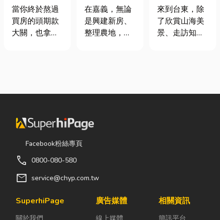
頭！教你新家
地開挖、土方
｜在地人聚餐
當你終於熬過
在嘉義，無論
來到台東，除
該如何聰明裝
清運
首選，經典合
買房的頭期款
是興建新房、
了欣賞山海美
潢！
菜一次滿足
大關，也拿到
整理農地，還
景、走訪知名
了鑰匙，終於
是改善排水設
景點之外，品
站在空蕩蕩的
施，都少不了
嚐在地台菜也
客廳裡時，腦
挖土機的協
是旅程中不可
海中是不是已
助。一台專業
錯過的一環。
經浮現各種美
的嘉義挖土
相較於一般小
好畫面；在這
機，不僅能快
吃店，老字號
裡在放一座雙
速完成開挖、
台菜餐廳更能
人沙發、落地
整地與回填工
展現台東的人
窗前要放一株
作，更能大幅
情味與飲食文
Facebook粉絲專頁
綠植以及要在
縮短施工時
化。無論是家
call
0800-080-580
用餐區放一個
間，提高工程
庭聚餐、朋友
充滿儀式感的
效率。對許多
聚會、公司聚
mail
service@chyp.com.tw
吧台。 但得先
在地居民而
餐，或是旅遊
等一下！在踩
言，從農田整
團體用餐，都
SuperhiPage
廣告媒體
相關資訊
進裝潢這個水
理、果園整
能享受到豐盛
關於我們
線上媒體
簡訊平台