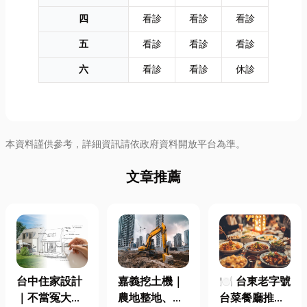
四
看診
看診
看診
五
看診
看診
看診
六
看診
看診
休診
本資料謹供參考，詳細資訊請依政府資料開放平台為準。
文章推薦
台中住家設計
嘉義挖土機｜
🍽️ 台東老字號
｜不當冤大
農地整地、基
台菜餐廳推薦