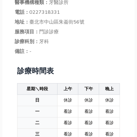
醫事機構種類：
牙醫診所
電話：
0227318331
地址：
臺北市中山區朱崙街56號
服務項目：
門診診療
診療科別：
牙科
備註：
-
診療時間表
星期＼時段
上午
下午
晚上
日
休診
休診
休診
一
看診
看診
看診
二
看診
看診
看診
三
看診
看診
看診