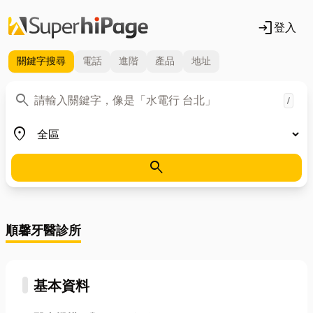
login
登入
關鍵字
搜尋
電話
進階
產品
地址
關鍵字
search
/
地區
place
search
順馨牙醫診所
基本資料