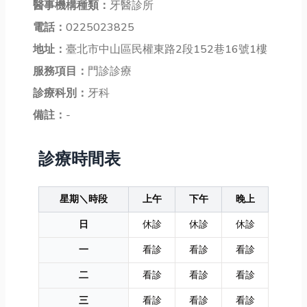
醫事機構種類：
牙醫診所
電話：
0225023825
地址：
臺北市中山區民權東路2段152巷16號1樓
服務項目：
門診診療
診療科別：
牙科
備註：
-
診療時間表
星期＼時段
上午
下午
晚上
日
休診
休診
休診
一
看診
看診
看診
二
看診
看診
看診
三
看診
看診
看診