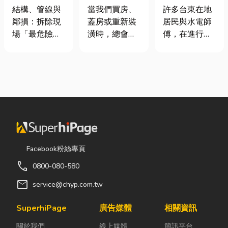
裝潢拆除、水
家，從專業門
安全耐用的居
結構、管線與
當我們買房、
許多台東在地
泥切割施工前
窗開始
家環境
鄰損：拆除現
蓋房或重新裝
居民與水電師
必看的避坑指
場「最危險的
潢時，總會把
傅，在進行居
南，專家曝這
3 件事」 拆除
預算花在家
家修繕、新屋
3 件事最危
現場常常乒乒
具、家電和裝
裝潢或老屋翻
險！
乓乓、灰塵滿
潢設計上，卻
修時，都會到
天飛，在這種
常常忽略了每
熟悉的水電材
混亂的環境
天都在使用的
料行採購。除
下，專家提醒
「門窗」。 其
了商品種類較
有三件事情如
實，一扇好的
齊全，也能依
果沒做好，最
門窗不只是遮
照施工需求，
容易發生嚴重
風避雨而已，
快速找到合適
Facebook粉絲專頁
的意外： 分不
更影響著居家
的電線、開關
call
0800-080-580
清「主力
安全、採光、
插座、燈具、
牆」，盲目亂
通風與生活品
馬達、衛浴設
mail
service@chyp.com.tw
打導致房子塌
質。尤其台灣
備及熱水器相
陷： 這是老屋
氣候潮濕多
關產品。 無論
SuperhiPage
廣告媒體
相關資訊
拆除最常發生
雨，選擇耐用
是更換老舊開
關於我們
線上媒體
簡訊平台