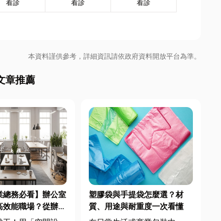
看診
看診
看診
本資料謹供參考，詳細資訊請依政府資料開放平台為準。
文章推薦
業總務必看】辦公室
塑膠袋與手提袋怎麼選？材
高效能職場？從辦公
質、用途與耐重度一次看懂
統屏風到空間設計關