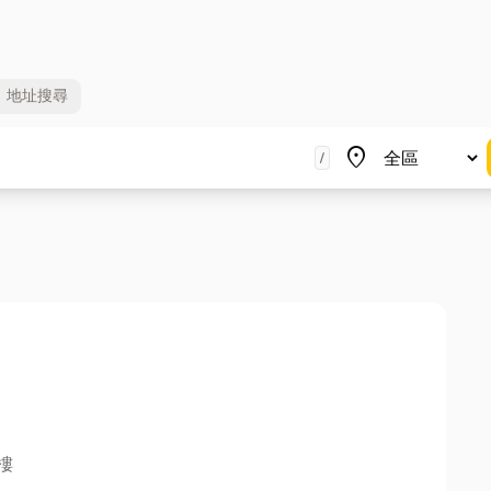
地址
搜尋
地區
place
/
樓