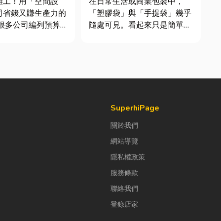
雜工！用「空間設
在日常生活或商業包裝中，
司省錢又賺生產力的
「塑膠袋」與「手提袋」幾乎
隨處可見。看起來只是簡單的
公室時，常覺得總務
包裝工具，但實際上在材質、
東西時「壞什麼補什
承重能力與使用場景上，其實
，但這種傳統做法往
差異非常大。如果選錯，不只
錢，卻換來員工抱怨
影響使用便利性，還可能造成
實，辦公室空間設計
成本浪費或商品損壞。 這篇
公司賺錢的戰略！真
文章帶你一次搞懂塑膠袋與手
提袋的...
SuperhiPage
關於我們
網站導覽
隱私權政策
服務條款
聯絡我們
登錄店家