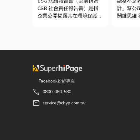
ESG 永續報告書（以前稱為
總務不是
鍵！
CSR 社會責任報告書）是指
計」幫公
企業公開揭露其在環境保護
關鍵思維 很多公司編列預算
（E）、社會責任（S）與公
或規劃辦
司治理（G）三個維度營運成
只要在缺
果的正式文件。它就像是企業
麼」就好
的「健康體檢表」與「永續成
往花了大
績單」。許多中小企業主常
連連。其
問：「我們又不是上市櫃公
是一門幫
司，為...
正厲害...
Facebook粉絲專頁
call
0800-080-580
mail
service@chyp.com.tw