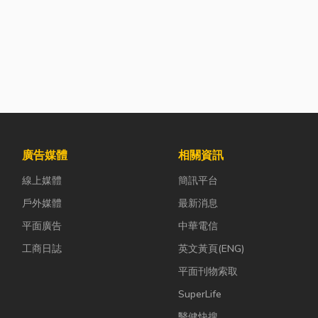
廣告媒體
相關資訊
線上媒體
簡訊平台
戶外媒體
最新消息
平面廣告
中華電信
工商日誌
英文黃頁(ENG)
平面刊物索取
SuperLife
醫健快搜