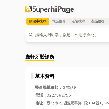
關鍵字
搜尋
電話
搜尋
進階
搜尋
產品
搜尋
關鍵字
search
庭軒牙醫診所
基本資料
醫事機構種類：
牙醫診所
電話：
0227962796
地址：
臺北市內湖區康寧路1段104號1、2