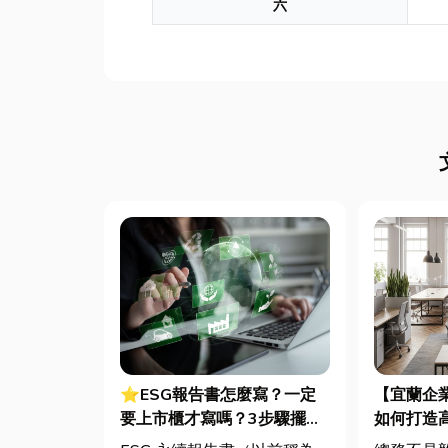
六
⭐ESG報告書怎麼寫？一定
【宜蘭企
要上市櫃才寫嗎？3步驟擺脫
如何打造
綠色轉型焦慮
桌椅、系