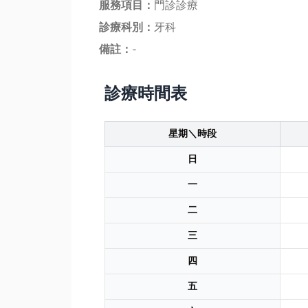
服務項目：
門診診療
診療科別：
牙科
備註：
-
診療時間表
星期＼時段
日
一
二
三
四
五