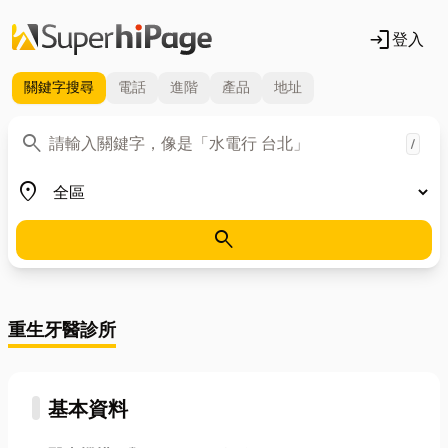
login
登入
關鍵字
搜尋
電話
進階
產品
地址
關鍵字
search
/
地區
place
search
重生牙醫診所
基本資料