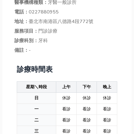
醫事機構種類：
牙醫一般診所
電話：
0227880955
地址：
臺北市南港區八德路4段772號
服務項目：
門診診療
診療科別：
牙科
備註：
-
診療時間表
星期＼時段
上午
下午
晚上
日
休診
休診
休診
一
看診
看診
看診
二
看診
看診
看診
三
看診
看診
看診