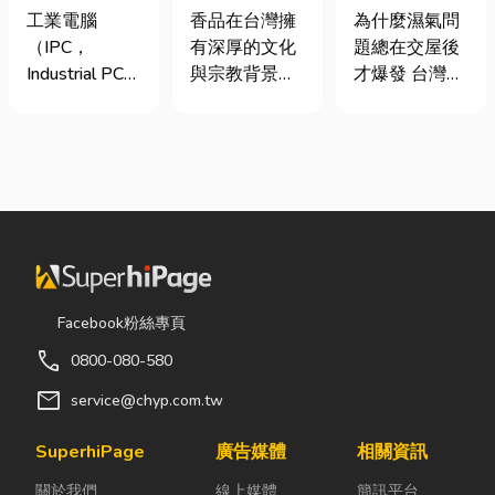
台灣三大工業
材打造純淨香
氣重怎麼辦？
工業電腦
香品在台灣擁
為什麼濕氣問
電腦龍頭有哪
氣，一次了解
全屋除濕機＋
（IPC，
有深厚的文化
題總在交屋後
些？工廠採購
天然低煙香品
全熱交換器整
Industrial PC）
與宗教背景，
才爆發 台灣氣
與品牌選型全
特色
合安裝|提升居
是指專為工業
長期應用於祭
候潮濕，尤其
解析
住品質與續租
生產現場、極
祀、祈福、敬
新成屋、裝潢
率
端環境與自動
神、敬祖及各
完工後密閉性
化設備所設計
類民俗活動。
提高，若沒有
的硬體運算平
隨著佛教、道
同步規劃空氣
台。 許多製造
教及民間信仰
與濕度管理，
業業主在導入
的發展，香品
濕氣會躲進看
自動化或升級
逐漸成為寺
不到的地方持
智慧工廠時，
廟、宮廟與家
續發酵。常見
Facebook粉絲專頁
常想著先用一
庭祭拜中不可
的三種場景：
call
0800-080-580
般的家用或商
或缺的重要用
更衣間、衣帽
用桌機湊合。
品。 近年來，
間： 精品包、
mail
service@chyp.com.tw
然而，一般桌
隨著民眾對健
皮件、酒類收
機無法應付高
康與環保意識
藏最怕潮濕，
SuperhiPage
廣告媒體
相關資訊
塵、高溫、連
的提升，台灣
濕度控制不
關於我們
線上媒體
簡訊平台