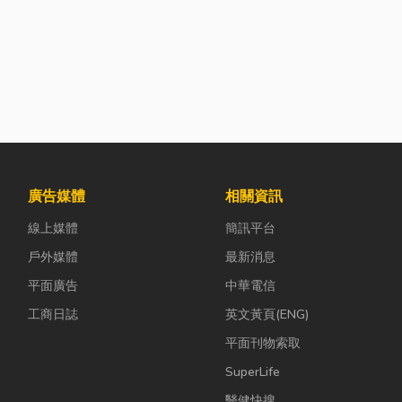
廣告媒體
相關資訊
線上媒體
簡訊平台
戶外媒體
最新消息
平面廣告
中華電信
工商日誌
英文黃頁(ENG)
平面刊物索取
SuperLife
醫健快搜