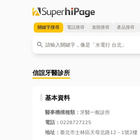
關鍵字
搜尋
電話
搜尋
進階
搜尋
產品
搜尋
關鍵字
search
信誼牙醫診所
基本資料
醫事機構種類：
牙醫一般診所
電話：
0228727225
地址：
臺北市士林區天母北路12－1號2樓