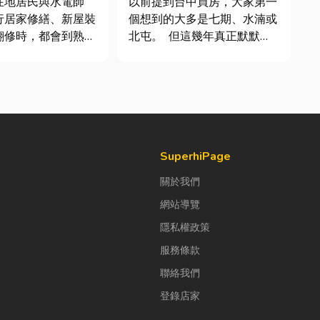
在地居民與水電師
以前提到台中買房，大家第一
行居家修繕、新屋裝
個想到的大多是七期、水湳或
翻修時，都會到熟悉
北屯。 但這幾年真正默默崛
料行採購。除了商品
起、討論度越來越高的，其實
全，也能依照施工需
是「沙鹿」。 很多人實際到
找到合適的電線、開
沙鹿走一趟後才發現： 現在
燈具、馬達、衛浴設
的沙鹿，真的和以前不一樣
相關產品。 無論
了。 不只是交通變方便，生
舊開關、安裝節能燈
活機能也越來越成熟，加上
房...
SuperhiPage
關於我們
網站導覽
隱私權政策
服務條款
聯絡我們
登錄店家