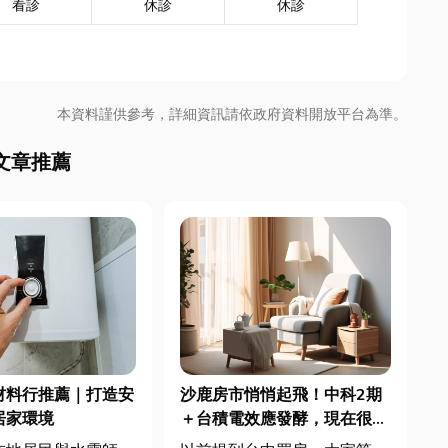
看診
休診
休診
本資料謹供參考，詳細資訊請依政府資料開放平台為準。
文章推薦
材料行推薦｜打造安
沙鹿房市悄悄起飛！中科2期
居家環境
＋台積電效應發酵，現在很多
人開始看海線