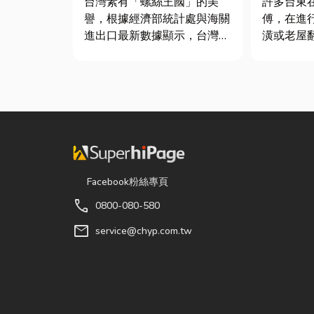
台灣素有「螺絲王國」的美
許多台東
譽，根據經濟部統計處與海關
傅，在進
進出口最新數據顯示，台灣扣
潢或老屋
件年出口額高達 42.1 億美
的水電材
元，其中螺帽（HS
種類較齊
731816）產品即占總出口比
求，快速
重逾 20%。在面對全球客戶
關插座、
對扣件精度與耐用度要求日益
備及熱水器
嚴苛的趨勢下，扣件成型機中
是更換老
的關...
具、處...
Facebook粉絲專頁
call
0800-080-580
mail
service@chyp.com.tw