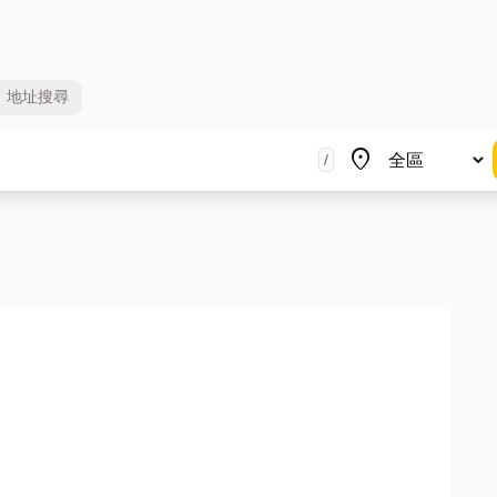
地址
搜尋
地區
place
/