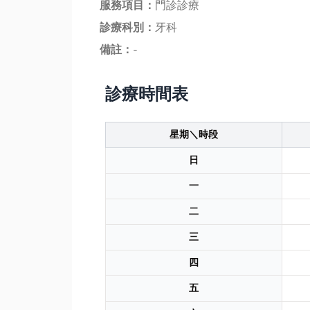
服務項目：
門診診療
診療科別：
牙科
備註：
-
診療時間表
星期＼時段
日
一
二
三
四
五