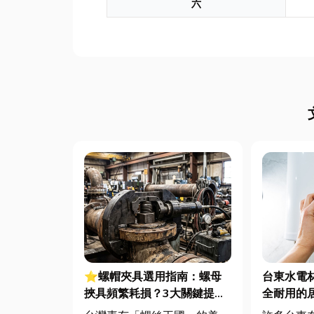
六
⭐螺帽夾具選用指南：螺母
台東水電
挾具頻繁耗損？3大關鍵提升
全耐用的
扣件成型良率與壽命