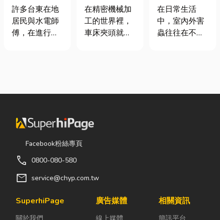
安全耐用的居
類、規格挑選
害蟲防治全攻
許多台東在地
在精密機械加
在日常生活
家環境
與台灣採購推
略
居民與水電師
工的世界裡，
中，室內外害
薦完整指南
傅，在進行居
車床夾頭就像
蟲往往在不知
家修繕、新屋
是機台的「萬
不覺中影響著
裝潢或老屋翻
能雙手」，負
居家環境與生
修時，都會到
責緊緊抓牢每
活品質。廚房
熟悉的水電材
一個旋轉切削
裡若有食物殘
料行採購。除
的工件。然
渣或積水，容
了商品種類較
而，當工廠接
易吸引蟑螂、
齊全，也能依
到少量多樣、
螞蟻前來覓
照施工需求，
異形材或精密
食；陽台、庭
快速找到合適
棒材的訂單
院若有積水，
Facebook粉絲專頁
的電線、開關
時，傳統夾頭
則可能成為蚊
call
0800-080-580
插座、燈具、
往往需要耗費
蟲孳生的溫
馬達、衛浴設
大量時間拆裝
床。潮濕陰暗
mail
service@chyp.com.tw
備及熱水器相
與重新校正。
的角落也可能
關產品。 無論
這時，車床子
吸引白蟻、蛾
SuperhiPage
廣告媒體
相關資訊
是更換老舊開
母夾就是讓這
蚋或其他害蟲
關於我們
線上媒體
簡訊平台