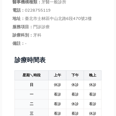
醫事機構種類：
牙醫一般診所
電話：
0228755119
地址：
臺北市士林區中山北路6段470號2樓
服務項目：
門診診療
診療科別：
牙科
備註：
-
診療時間表
星期＼時段
上午
下午
晚上
日
休診
休診
休診
一
看診
看診
看診
二
看診
休診
看診
三
看診
看診
休診