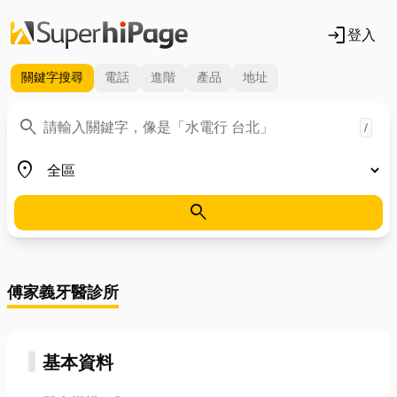
login
登入
關鍵字
搜尋
電話
進階
產品
地址
關鍵字
search
/
地區
place
search
傅家義牙醫診所
基本資料