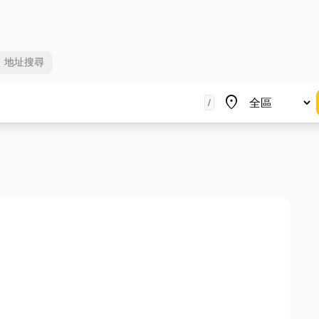
地址
搜尋
地區
place
/