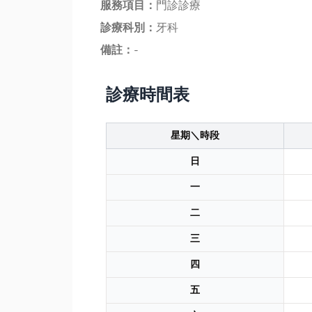
服務項目：
門診診療
診療科別：
牙科
備註：
-
診療時間表
星期＼時段
日
一
二
三
四
五