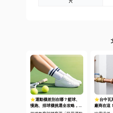
六
⭐運動襪差別在哪？籃球、
⭐台中瓦
慢跑、排球襪挑選全攻略，穿
廠商在這
對了運動不傷腳！
警報器與