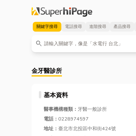
關鍵字
搜尋
電話
搜尋
進階
搜尋
產品
搜尋
關鍵字
search
金牙醫診所
基本資料
醫事機構種類：
牙醫一般診所
電話：
0228974597
地址：
臺北市北投區中和街424號