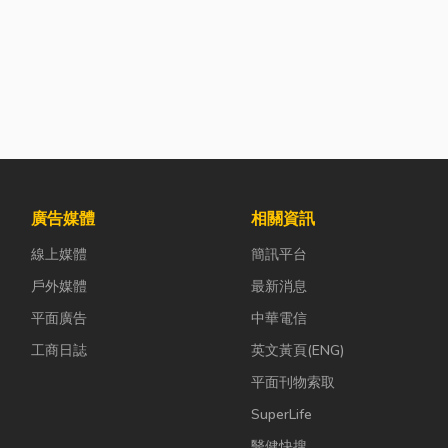
廣告媒體
相關資訊
線上媒體
簡訊平台
戶外媒體
最新消息
平面廣告
中華電信
工商日誌
英文黃頁(ENG)
平面刊物索取
SuperLife
醫健快搜