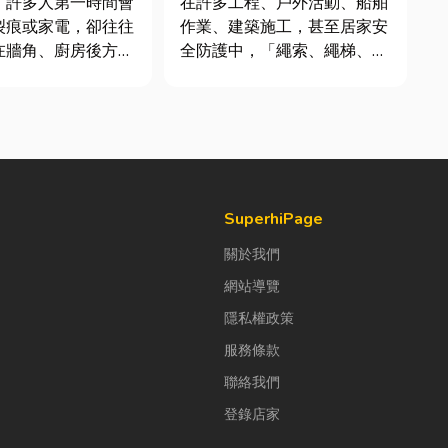
，許多人第一時間會
在許多工程、戶外活動、船舶
全攻略
裂痕或家電，卻往往
作業、建築施工，甚至居家安
在牆角、廚房後方的
全防護中，「繩索、繩梯、安
。日前日本熊本永旺
全網」其實都是非常重要卻常
地震後引發嚴重氣
被忽略的設備。很多人以為繩
因為震波拉扯導致瓦
子只是拿來綁東西，但其實在
損、氣體微量外洩所
專業領域中，繩索不只是工
斯默默充斥在空間
具，更關係到安全、效率與作
只是一絲靜電或按下
業品質。一條好的繩索，必須
..
具備高強...
SuperhiPage
關於我們
網站導覽
隱私權政策
服務條款
聯絡我們
登錄店家