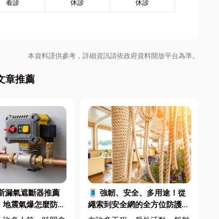
看診
休診
休診
本資料謹供參考，詳細資訊請依政府資料開放平台為準。
文章推薦
斯漏氣遮斷器推薦
🧵 強韌、安全、多用途！從
！地震氣爆怎麼防？
繩索到安全網的全方位防護應
遮斷器差異、補助條
用指南