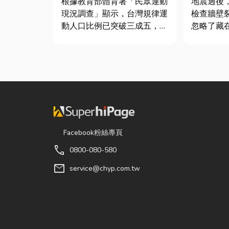
根據教育部體育署「民眾運動
地震過後
件及挑選
現況調查」顯示，台灣規律運
檢查牆壁
動人口比例已突破三成五，其
忽略了藏
中慢跑與各類球類運動正是熱
瓦斯管線
門選擇。許多人在配備上毫不
夢樂城在
惜重金，購買三、四千元的頂
爆，正是
級籃球鞋或專業路跑鞋，卻習
斯管線受
慣性隨手抓一雙幾十元的普通
致。當瓦
棉襪就上場。 「運動鞋就像...
中，哪怕
開關的火花.
Facebook粉絲專頁
call
0800-080-580
mail
service@chyp.com.tw