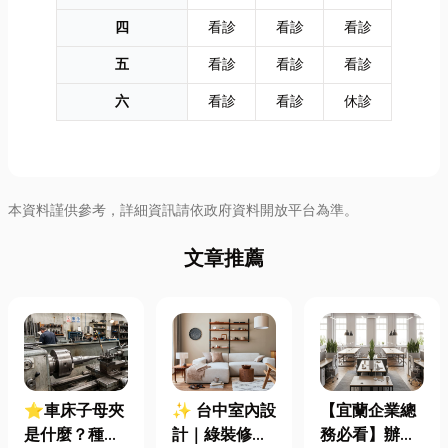
四
看診
看診
看診
五
看診
看診
看診
六
看診
看診
休診
本資料謹供參考，詳細資訊請依政府資料開放平台為準。
文章推薦
⭐車床子母夾
✨ 台中室內設
【宜蘭企業總
是什麼？種
計｜綠裝修認
務必看】辦公