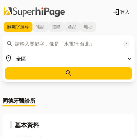
login
登入
關鍵字
搜尋
電話
進階
產品
地址
關鍵字
search
/
地區
place
search
同德牙醫診所
基本資料