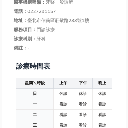
醫事機構種類：
牙醫一般診所
電話：
0227291157
地址：
臺北市信義區莊敬路233號1樓
服務項目：
門診診療
診療科別：
牙科
備註：
-
診療時間表
星期＼時段
上午
下午
晚上
日
休診
休診
休診
一
看診
看診
看診
二
看診
看診
看診
三
看診
看診
看診