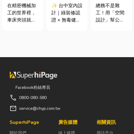
類、規格挑選
證 × 無毒健康
室如何打造高
在精密機械加
✨ 台中室內設
總務不是雜
與台灣採購推
建材，打造安
效能職場？從
工的世界裡，
計｜綠裝修認
工！用「空間
薦完整指南
全、舒適又有
辦公桌椅、系
車床夾頭就像
證 × 無毒健康
設計」幫公司
質感的居家空
統屏風到空間
是機台的「萬
建材，打造安
省錢又賺生產
間
設計關鍵！
能雙手」，負
全、舒適又有
力的關鍵思維
責緊緊抓牢每
質感的居家空
很多公司編列
一個旋轉切削
間 你知道嗎？
預算或規劃辦
的工件。然
其實一間專業
公室時，常覺
而，當工廠接
的台中室內設
得總務只要在
到少量多樣、
計裝修團隊，
缺東西時「壞
異形材或精密
不只是提供空
什麼補什麼」
棒材的訂單
間規劃與裝潢
就好，但這種
Facebook粉絲專頁
時，傳統夾頭
服務，更是在
傳統做法往往
call
0800-080-580
往往需要耗費
每一個家的誕
花了大錢，卻
大量時間拆裝
生過程中，默
換來員工抱怨
mail
service@chyp.com.tw
與重新校正。
默為屋主打造
連連。其實，
這時，車床子
兼具美感、機
辦公室空間設
SuperhiPage
廣告媒體
相關資訊
母夾就是讓這
能與健康的理
計是一門幫公
關於我們
線上媒體
簡訊平台