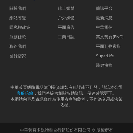
雨，選擇耐用
ESG 顧問
篇文章帶你一
關於我們
線上媒體
簡訊平台
又美觀的門窗
嗎？」 其
次搞懂塑膠袋
產品，更是
實，...
與手提袋的...
網站導覽
戶外媒體
最新消息
打...
隱私權政策
平面廣告
中華電信
服務條款
工商日誌
英文黃頁(ENG)
聯絡我們
平面刊物索取
登錄店家
SuperLife
醫健快搜
中華黃頁網路電話簿刊登資訊如有錯誤或不刊登，請洽本公司
客服信箱
，我們將提供相關協助資訊、儘速確認更正。
本網站內容及資訊僅作為使用者查詢參考，不作為交易或決策
依據。
中華黃頁多媒體整合行銷股份有限公司 © 版權所有