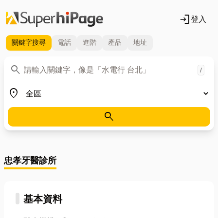
login
登入
關鍵字
搜尋
電話
進階
產品
地址
關鍵字
search
/
地區
place
search
忠孝牙醫診所
基本資料