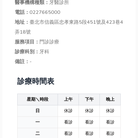
醫事機構種類：
牙醫診所
電話：
0227665000
地址：
臺北市信義區忠孝東路5段451號及423巷4
弄18號
服務項目：
門診診療
診療科別：
牙科
備註：
-
診療時間表
星期＼時段
上午
下午
晚上
日
休診
休診
休診
一
看診
看診
看診
二
看診
看診
看診