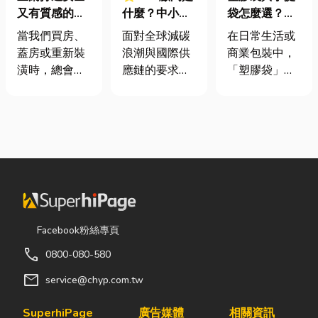
又有質感的
什麼？中小企
袋怎麼選？材
家，從專業門
業挑選四大永
質、用途與耐
當我們買房、
面對全球減碳
在日常生活或
窗開始
續顧問服務的
重度一次看懂
蓋房或重新裝
浪潮與國際供
商業包裝中，
實用指南
潢時，總會把
應鏈的要求，
「塑膠袋」與
預算花在家
許多台灣中小
「手提袋」幾
具、家電和裝
企業主紛紛收
乎隨處可見。
潢設計上，卻
到來自品牌客
看起來只是簡
常常忽略了每
戶的調查表，
單的包裝工
天都在使用的
要求提供「碳
具，但實際上
「門窗」。 其
盤查數據」或
在材質、承重
實，一扇好的
「永續報告
能力與使用場
門窗不只是遮
書」。這讓不
景上，其實差
風避雨而已，
少傳產老闆感
異非常大。如
Facebook粉絲專頁
更影響著居家
到焦慮：「到
果選錯，不只
call
0800-080-580
安全、採光、
底 ESG 永續是
影響使用便利
通風與生活品
什麼？我們公
性，還可能造
mail
service@chyp.com.tw
質。尤其台灣
司規模不大，
成成本浪費或
氣候潮濕多
真的需要找
商品損壞。 這
SuperhiPage
廣告媒體
相關資訊