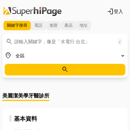
login
登入
關鍵字
搜尋
電話
進階
產品
地址
關鍵字
search
/
地區
place
search
美麗潔美學牙醫診所
基本資料