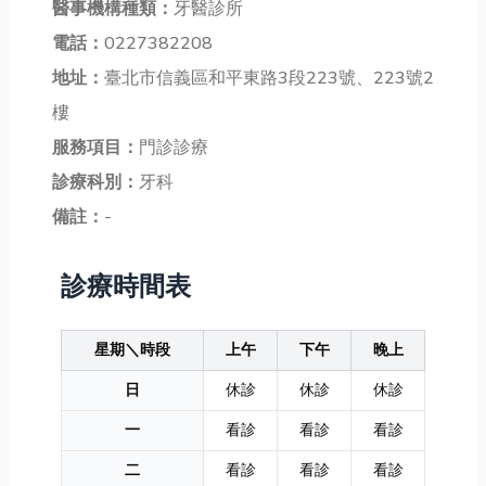
醫事機構種類：
牙醫診所
電話：
0227382208
地址：
臺北市信義區和平東路3段223號、223號2
樓
服務項目：
門診診療
診療科別：
牙科
備註：
-
診療時間表
星期＼時段
上午
下午
晚上
日
休診
休診
休診
一
看診
看診
看診
二
看診
看診
看診