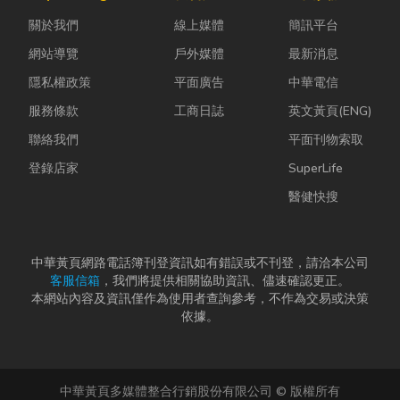
濕度控制不
普及，無論是
能減碳與永續
關於我們
線上媒體
簡訊平台
好，發霉、
食品、生活用
經營的目標。
變...
品、電子...
本文...
網站導覽
戶外媒體
最新消息
隱私權政策
平面廣告
中華電信
服務條款
工商日誌
英文黃頁(ENG)
聯絡我們
平面刊物索取
登錄店家
SuperLife
醫健快搜
中華黃頁網路電話簿刊登資訊如有錯誤或不刊登，請洽本公司
客服信箱
，我們將提供相關協助資訊、儘速確認更正。
本網站內容及資訊僅作為使用者查詢參考，不作為交易或決策
依據。
中華黃頁多媒體整合行銷股份有限公司 © 版權所有