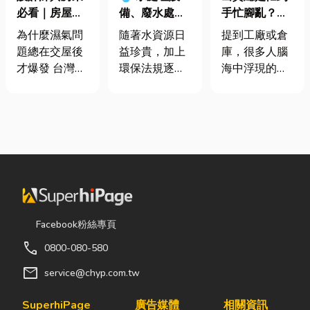
必看｜房屋濕
手忙腳亂？包
備、廢水處理
氣重怎麼辦？
裝自動化其實
工程與回收水
為什麼濕氣問
提到工廠或倉
隨著水資源日
全屋除濕機＋
沒有你想像中
工程完整解析
題總在交屋後
庫，很多人腦
益珍貴，加上
全熱交換器整
那麼遙遠！
｜打造高效率
才爆發 台灣氣
海中浮現的畫
環保法規逐漸
合安裝|提升居
水資源管理方
候潮濕，尤其
面可能是員工
完善，越來越
住品質與續租
案
新成屋、裝潢
忙著搬貨、封
多工廠、商業
率
完工後密閉性
箱、綁帶，一
場所及公共設
提高，若沒有
箱接著一箱趕
施開始重視水
同步規劃空氣
著出貨。但你
資源管理。透
與濕度管理，
知道嗎？現在
過完善的水處
濕氣會躲進看
許多企業早已
理設備規劃，
不到的地方持
不再靠大量人
不僅能改善水
續發酵。常見
力完成包裝工
質、提升用水
Facebook粉絲專頁
的三種場景：
作，而是透過
效率，更能搭
call
0800-080-580
更衣間、衣帽
各種包裝機械
配廢水處理工
間： 精品包、
來提升效率。
程與回收水工
mail
service@chyp.com.tw
皮件、酒類收
尤其近年來網
程，降低用水
藏最怕潮濕，
路購物越來越
成本，實現節
SuperhiPage
廣告媒體
相關資訊