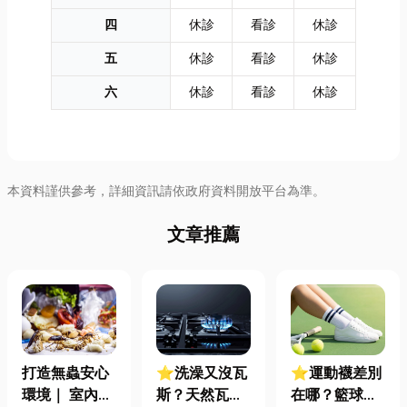
四
休診
看診
休診
五
休診
看診
休診
六
休診
看診
休診
本資料謹供參考，詳細資訊請依政府資料開放平台為準。
文章推薦
打造無蟲安心
⭐洗澡又沒瓦
⭐運動襪差別
環境｜ 室內外
斯？天然瓦斯
在哪？籃球、