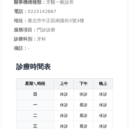
醫事機構種類：
牙醫一般診所
電話：
0223142887
地址：
臺北市中正區南陽街3號3樓
服務項目：
門診診療
診療科別：
牙科
備註：
-
診療時間表
星期＼時段
上午
下午
晚上
日
休診
休診
休診
一
休診
看診
休診
二
休診
看診
休診
三
休診
看診
休診