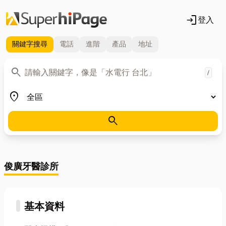
login
登入
關鍵字
搜尋
電話
進階
產品
地址
關鍵字
search
/
地區
place
search
俊廣牙醫診所
基本資料