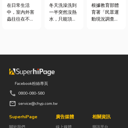
害蟲防治全攻
是什麼、費用
慢跑、排球襪
在日常生活
冬天洗澡洗到
根據教育部體
略
怎麼算？家庭
挑選全攻略，
中，室內外害
一半突然沒熱
育署「民眾運
能源選擇與配
穿對了運動不
蟲往往在不知
水，只能頂著
動現況調查」
管工程全解析
傷腳！
不覺中影響著
泡沫跑出去叫
顯示，台灣規
居家環境與生
瓦斯？這是許
律運動人口比
活品質。廚房
多使用傳統桶
例已突破三成
裡若有食物殘
裝瓦斯家庭的
五，其中慢跑
渣或積水，容
共同噩夢。隨
與各類球類運
易吸引蟑螂、
著居家生活品
動正是熱門選
螞蟻前來覓
質提升，越來
擇。許多人在
食；陽台、庭
越多屋主在老
配備上毫不惜
院若有積水，
屋翻修或新屋
重金，購買
Facebook粉絲專頁
則可能成為蚊
裝潢時，選擇
三、四千元的
call
0800-080-580
蟲孳生的溫
規劃天然氣配
頂級籃球鞋或
床。潮濕陰暗
管工程。到底
專業路跑鞋，
mail
service@chyp.com.tw
的角落也可能
天然氣是什
卻習慣性隨手
吸引白蟻、蛾
麼？它跟傳統
抓一雙幾十元
SuperhiPage
廣告媒體
相關資訊
蚋或其他害蟲
瓦斯行送的桶
的普通棉襪就
關於我們
線上媒體
簡訊平台