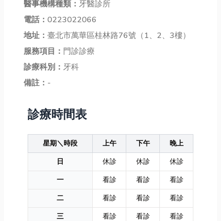
醫事機構種類：
牙醫診所
電話：
0223022066
地址：
臺北市萬華區桂林路76號（1、2、3樓）
服務項目：
門診診療
診療科別：
牙科
備註：
-
診療時間表
星期＼時段
上午
下午
晚上
日
休診
休診
休診
一
看診
看診
看診
二
看診
看診
看診
三
看診
看診
看診