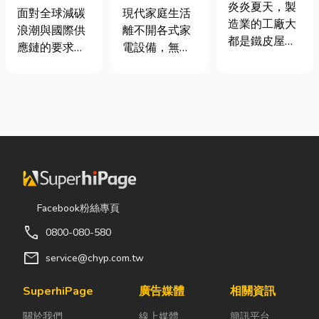
屋頂廠房的溫
炎炎夏天，製
業挑選四大永
｜冷氣、冰
面對全球減碳
現代家庭生活
度
造業的工廠大
續顧問服務的
箱、洗衣機專
浪潮與國際供
離不開各式家
都是鐵皮屋
實用指南
業維修
應鏈的要求，
電設備，無論
頂，吸熱快、
許多台灣中小
是炎熱夏季不
內部悶、散熱
企業主紛紛收
可或缺的冷
不易，所以工
到來自品牌客
氣、保存食材
廠裡的溫度會
戶的調查表，
的新鮮冰箱，
比市溫高出5
要求提供「碳
還是每天幫助
度以上。因此
盤查數據」或
清洗衣物的洗
裝工廠排風扇
「永續報告
衣機，一旦發
是最快速心較
書」。這讓不
生故障，都可
省錢的方式，
少傳產老闆感
能嚴重影響日
Facebook粉絲專頁
以下小編會說
到焦慮：「到
常生活品質。
明工廠排風扇
call
0800-080-580
底 ESG 永續是
因此，選擇專
改善室內溫度
什麼？我們公
業的高雄電器
mail
service@chyp.com.tw
的原理及建議
司規模不大，
維修服務，不
可安裝的位
真的需要找
僅能快速排除
SuperhiPage
廣告媒體
相關資訊
置。 工廠排風
ESG 顧問
問題，更能延
扇｜改善溫度
關於我們
線上媒體
簡訊平台