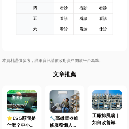
四
看診
看診
看診
五
看診
看診
看診
六
看診
看診
休診
本資料謹供參考，詳細資訊請依政府資料開放平台為準。
文章推薦
工廠排風扇｜
⭐ESG顧問是
🔧高雄電器維
如何改善鐵皮
什麼？中小企
修服務懶人包