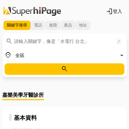
login
登入
關鍵字
搜尋
電話
進階
產品
地址
關鍵字
search
/
地區
place
search
嘉樂美學牙醫診所
基本資料