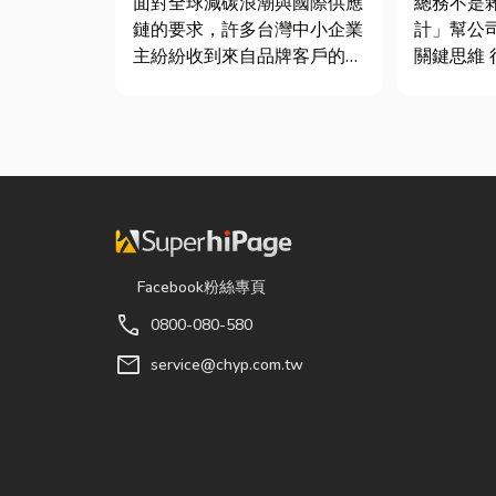
面對全球減碳浪潮與國際供應
總務不是
鍵！
鏈的要求，許多台灣中小企業
計」幫公
主紛紛收到來自品牌客戶的調
關鍵思維 很多公司編列預算
查表，要求提供「碳盤查數
或規劃辦
據」或「永續報告書」。這讓
只要在缺
不少傳產老闆感到焦慮：「到
麼」就好
底 ESG 永續是什麼？我們公
往花了大
司規模不大，真的需要找
連連。其
ESG 顧問嗎？」 其實，...
是一門幫
正厲害...
Facebook粉絲專頁
call
0800-080-580
mail
service@chyp.com.tw