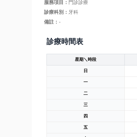
服務項目：
門診診療
診療科別：
牙科
備註：
-
診療時間表
星期＼時段
日
一
二
三
四
五