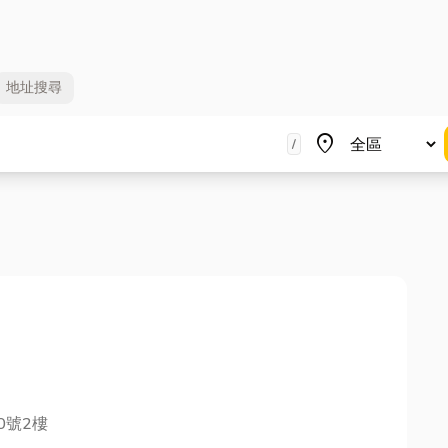
地址
搜尋
地區
place
/
0號2樓