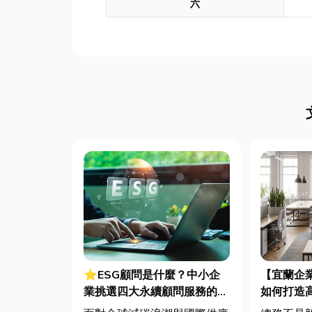
六
⭐ESG顧問是什麼？中小企
【宜蘭企
業挑選四大永續顧問服務的實
如何打造
用指南
桌椅、系