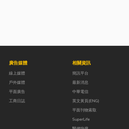
廣告媒體
相關資訊
線上媒體
簡訊平台
戶外媒體
最新消息
平面廣告
中華電信
工商日誌
英文黃頁(ENG)
平面刊物索取
SuperLife
醫健快搜