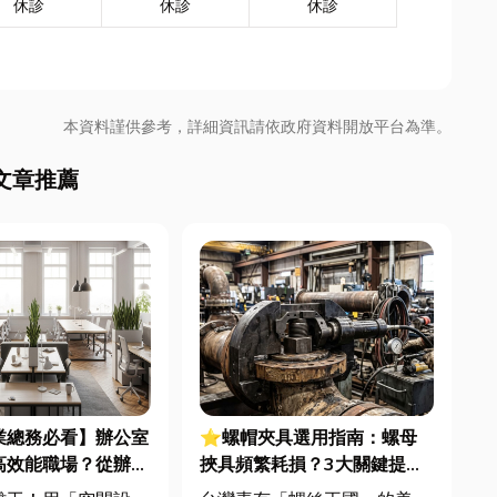
休診
休診
休診
本資料謹供參考，詳細資訊請依政府資料開放平台為準。
文章推薦
業總務必看】辦公室
⭐螺帽夾具選用指南：螺母
高效能職場？從辦公
挾具頻繁耗損？3大關鍵提升
統屏風到空間設計關
扣件成型良率與壽命