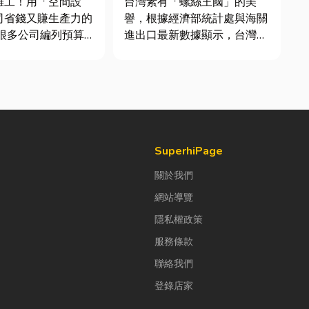
雜工！用「空間設
台灣素有「螺絲王國」的美
司省錢又賺生產力的
譽，根據經濟部統計處與海關
進出口最新數據顯示，台灣扣
公室時，常覺得總務
件年出口額高達 42.1 億美
東西時「壞什麼補什
元，其中螺帽（HS
，但這種傳統做法往
731816）產品即占總出口比
錢，卻換來員工抱怨
重逾 20%。在面對全球客戶
實，辦公室空間設計
對扣件精度與耐用度要求日益
公司賺錢的戰略！真
嚴苛的趨勢下，扣件成型機中
的關...
SuperhiPage
關於我們
網站導覽
隱私權政策
服務條款
聯絡我們
登錄店家