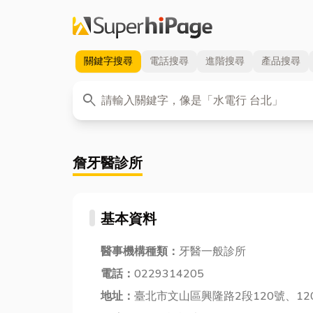
關鍵字
搜尋
電話
搜尋
進階
搜尋
產品
搜尋
關鍵字
search
詹牙醫診所
基本資料
醫事機構種類：
牙醫一般診所
電話：
0229314205
地址：
臺北市文山區興隆路2段120號、12