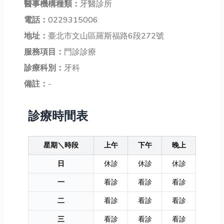
醫事機構種類：
牙醫診所
電話：
0229315006
地址：
臺北市文山區羅斯福路6段272號
服務項目：
門診診療
診療科別：
牙科
備註：
-
診療時間表
星期＼時段
上午
下午
晚上
日
休診
休診
休診
一
看診
看診
看診
二
看診
看診
看診
三
看診
看診
看診