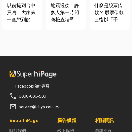
期＋台積電效
廠商在這！地
股票借款、股
以前提到台中
地震過後，許
什麼是股票借
應發酵，現在
震氣爆怎麼
票質借、當鋪
買房，大家第
多人第一時間
款？ 股票借款
很多人開始看
防？警報器與
借款完整比較
一個想到的大
會檢查牆壁裂
泛指以「手中
海線
遮斷器差異、
多是七期、水
痕或家電，卻
持有的股票」
補助條件及挑
湳或北屯。 但
往往忽略了藏
作為擔保品，
選全攻略
這幾年真正默
在牆角、廚房
向金融機構或
默崛起、討論
後方的瓦斯管
當舖借出現金
度越來越高
線。日前日本
的融資方式，
的，其實是
熊本永旺夢樂
讓投資人不必
「沙鹿」。 很
城在地震後引
賣出股票，就
多人實際到沙
發嚴重氣爆，
能取得資金應
鹿走一趟後才
正是因為震波
急，同時保留
Facebook粉絲專頁
發現： 現在的
拉扯導致瓦斯
未來股價上漲
call
0800-080-580
沙鹿，真的和
管線受損、氣
的獲利空間。
以前不一樣
體微量外洩所
依承作單位不
mail
service@chyp.com.tw
了。 不只是交
致。當瓦斯默
同，主要可分
通變方便，生
默充斥在空間
為證券公司的
SuperhiPage
廣告媒體
相關資訊
活機能也越來
中，哪怕只是
股票質借、銀
關於我們
線上媒體
簡訊平台