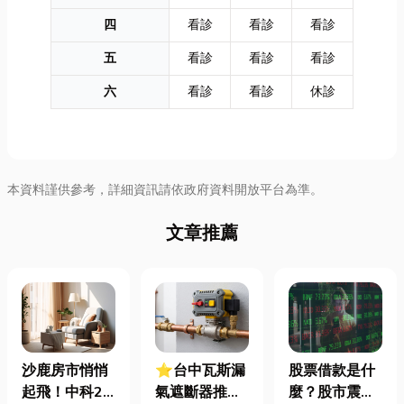
四
看診
看診
看診
五
看診
看診
看診
六
看診
看診
休診
本資料謹供參考，詳細資訊請依政府資料開放平台為準。
文章推薦
沙鹿房市悄悄
⭐台中瓦斯漏
股票借款是什
起飛！中科2
氣遮斷器推薦
麼？股市震盪|