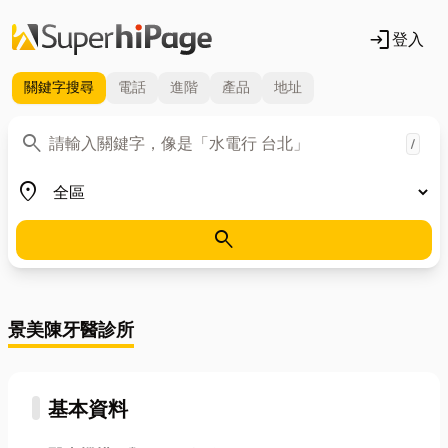
login
登入
關鍵字
搜尋
電話
進階
產品
地址
關鍵字
search
/
地區
place
search
景美陳牙醫診所
基本資料