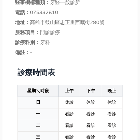
醫事機構種類：
牙醫一般診所
電話：
075332810
地址：
高雄市鼓山區忠正里西藏街280號
服務項目：
門診診療
診療科別：
牙科
備註：
-
診療時間表
星期＼時段
上午
下午
晚上
日
休診
休診
休診
一
看診
看診
看診
二
看診
看診
看診
三
看診
看診
看診