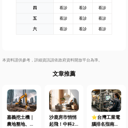
四
看診
看診
看診
五
看診
看診
看診
六
看診
看診
看診
本資料謹供參考，詳細資訊請依政府資料開放平台為準。
文章推薦
嘉義挖土機｜
沙鹿房市悄悄
⭐台灣工業電
農地整地、基
起飛！中科2
腦排名指南：