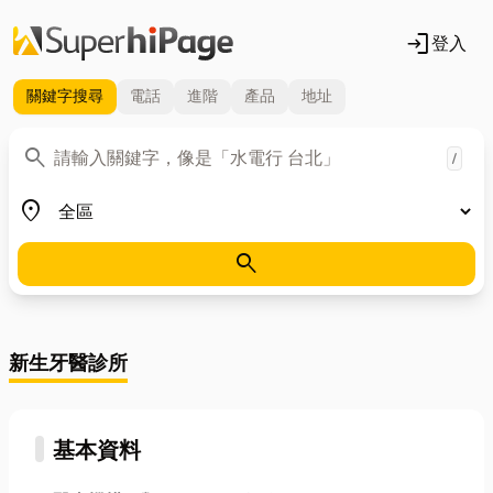
login
登入
關鍵字
搜尋
電話
進階
產品
地址
關鍵字
search
/
地區
place
search
新生牙醫診所
基本資料