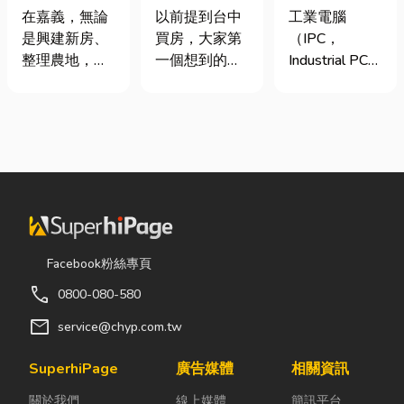
地開挖、土方
期＋台積電效
台灣三大工業
在嘉義，無論
以前提到台中
工業電腦
清運
應發酵，現在
電腦龍頭有哪
是興建新房、
買房，大家第
（IPC，
很多人開始看
些？工廠採購
整理農地，還
一個想到的大
Industrial PC）
海線
與品牌選型全
是改善排水設
多是七期、水
是指專為工業
解析
施，都少不了
湳或北屯。 但
生產現場、極
挖土機的協
這幾年真正默
端環境與自動
助。一台專業
默崛起、討論
化設備所設計
的嘉義挖土
度越來越高
的硬體運算平
機，不僅能快
的，其實是
台。 許多製造
速完成開挖、
「沙鹿」。 很
業業主在導入
整地與回填工
多人實際到沙
自動化或升級
作，更能大幅
鹿走一趟後才
智慧工廠時，
Facebook粉絲專頁
縮短施工時
發現： 現在的
常想著先用一
call
0800-080-580
間，提高工程
沙鹿，真的和
般的家用或商
效率。對許多
以前不一樣
用桌機湊合。
mail
service@chyp.com.tw
在地居民而
了。 不只是交
然而，一般桌
言，從農田整
通變方便，生
機無法應付高
SuperhiPage
廣告媒體
相關資訊
理、果園整
活機能也越來
塵、高溫、連
關於我們
線上媒體
簡訊平台