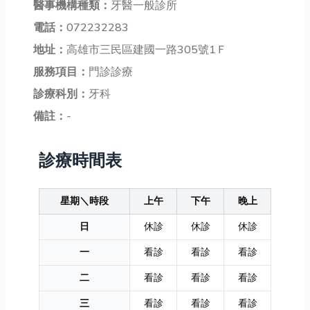
醫事機構種類：
牙醫一般診所
電話：
072232283
地址：
高雄市三民區建國一路305號1Ｆ
服務項目：
門診診療
診療科別：
牙科
備註：
-
診療時間表
星期＼時段
上午
下午
晚上
日
休診
休診
休診
一
看診
看診
看診
二
看診
看診
看診
三
看診
看診
看診