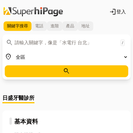
login
登入
關鍵字
搜尋
電話
進階
產品
地址
關鍵字
search
/
地區
place
search
日盛牙醫診所
基本資料