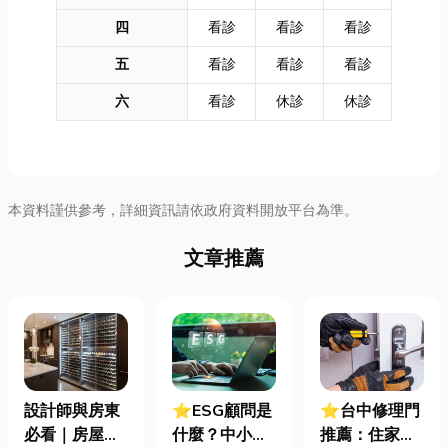
四
看診
看診
看診
五
看診
看診
看診
六
看診
休診
休診
本資料謹供參考，詳細資訊請依政府資料開放平台為準。
文章推薦
設計師與房東
⭐ESG顧問是
⭐台中修理門
必看｜房屋濕
什麼？中小企
推薦：住家鐵