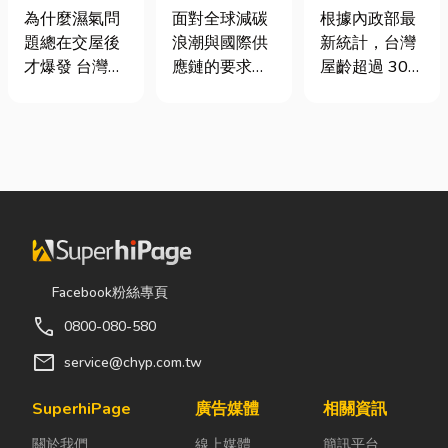
氣重怎麼辦？
業挑選四大永
門卡住、大門
為什麼濕氣問
面對全球減碳
根據內政部最
全屋除濕機＋
續顧問服務的
下垂怎麼辦？
題總在交屋後
浪潮與國際供
新統計，台灣
全熱交換器整
實用指南
維修費用與不
才爆發 台灣氣
應鏈的要求，
屋齡超過 30
合安裝|提升居
銹鋼工程一次
候潮濕，尤其
許多台灣中小
年的老屋比例
住品質與續租
看
新成屋、裝潢
企業主紛紛收
已經過半。隨
率
完工後密閉性
到來自品牌客
著房屋屋齡增
提高，若沒有
戶的調查表，
加，金屬門窗
同步規劃空氣
要求提供「碳
疲勞與結構鏽
與濕度管理，
盤查數據」或
蝕問題也日漸
濕氣會躲進看
「永續報告
明顯。許多屋
不到的地方持
書」。這讓不
主每天回家開
續發酵。常見
少傳產老闆感
門，都覺得門
Facebook粉絲專頁
的三種場景：
到焦慮：「到
片重得像在拉
call
0800-080-580
更衣間、衣帽
底 ESG 永續是
拔河，甚至伴
間： 精品包、
什麼？我們公
隨刺耳的金屬
mail
service@chyp.com.tw
皮件、酒類收
司規模不大，
摩擦聲。 其
藏最怕潮濕，
真的需要找
實，門片故障
SuperhiPage
廣告媒體
相關資訊
濕度控制不
ESG 顧問
並不代表一定
關於我們
線上媒體
簡訊平台