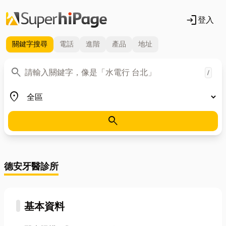
login
登入
關鍵字
搜尋
電話
進階
產品
地址
關鍵字
search
/
地區
place
search
德安牙醫診所
基本資料