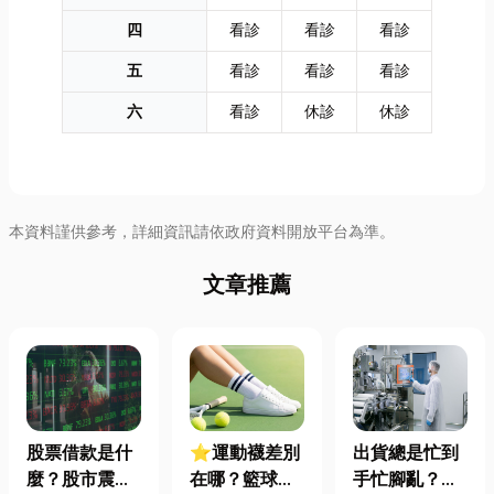
四
看診
看診
看診
五
看診
看診
看診
六
看診
休診
休診
本資料謹供參考，詳細資訊請依政府資料開放平台為準。
文章推薦
股票借款是什
⭐運動襪差別
出貨總是忙到
麼？股市震盪|
在哪？籃球、
手忙腳亂？包