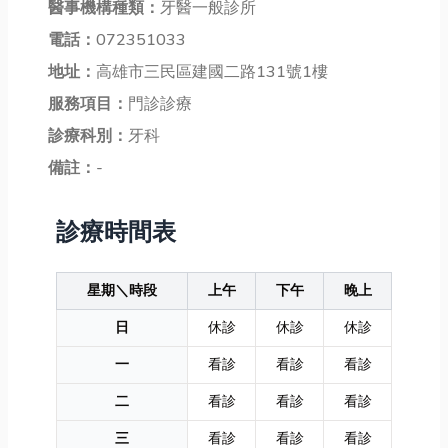
醫事機構種類：
牙醫一般診所
電話：
072351033
地址：
高雄市三民區建國二路131號1樓
服務項目：
門診診療
診療科別：
牙科
備註：
-
診療時間表
星期＼時段
上午
下午
晚上
日
休診
休診
休診
一
看診
看診
看診
二
看診
看診
看診
三
看診
看診
看診