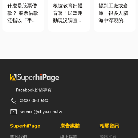
股票借款、股
慢跑、排球襪
裝自動化其實
什麼是股票借
根據教育部體
提到工廠或倉
票質借、當鋪
挑選全攻略，
沒有你想像中
款？ 股票借款
育署「民眾運
庫，很多人腦
借款完整比較
穿對了運動不
那麼遙遠！
泛指以「手中
動現況調查」
海中浮現的畫
傷腳！
持有的股票」
顯示，台灣規
面可能是員工
作為擔保品，
律運動人口比
忙著搬貨、封
向金融機構或
例已突破三成
箱、綁帶，一
當舖借出現金
五，其中慢跑
箱接著一箱趕
的融資方式，
與各類球類運
著出貨。但你
讓投資人不必
動正是熱門選
知道嗎？現在
賣出股票，就
擇。許多人在
許多企業早已
能取得資金應
配備上毫不惜
不再靠大量人
急，同時保留
重金，購買
力完成包裝工
Facebook粉絲專頁
未來股價上漲
三、四千元的
作，而是透過
call
0800-080-580
的獲利空間。
頂級籃球鞋或
各種包裝機械
依承作單位不
專業路跑鞋，
來提升效率。
mail
service@chyp.com.tw
同，主要可分
卻習慣性隨手
尤其近年來網
為證券公司的
抓一雙幾十元
路購物越來越
SuperhiPage
廣告媒體
相關資訊
股票質借、銀
的普通棉襪就
普及，無論是
關於我們
線上媒體
簡訊平台