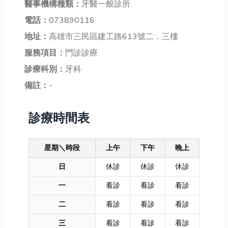
醫事機構種類：
牙醫一般診所
電話：
073890116
地址：
高雄市三民區建工路613號二．三樓
服務項目：
門診診療
診療科別：
牙科
備註：
-
診療時間表
星期＼時段
上午
下午
晚上
日
休診
休診
休診
一
看診
看診
看診
二
看診
看診
看診
三
看診
看診
看診