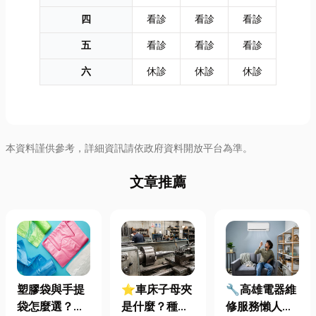
四
看診
看診
看診
五
看診
看診
看診
六
休診
休診
休診
本資料謹供參考，詳細資訊請依政府資料開放平台為準。
文章推薦
塑膠袋與手提
⭐車床子母夾
🔧高雄電器維
袋怎麼選？材
是什麼？種
修服務懶人包