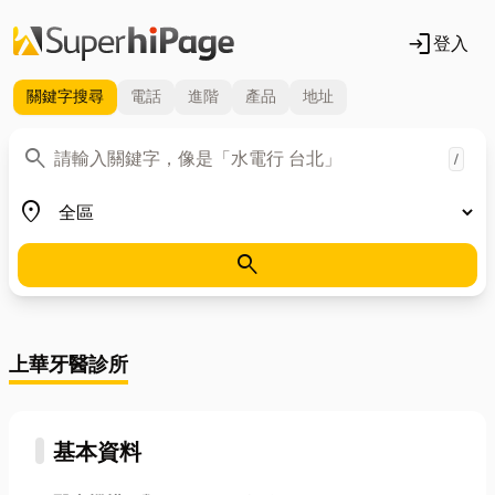
login
登入
關鍵字
搜尋
電話
進階
產品
地址
關鍵字
search
/
地區
place
search
上華牙醫診所
基本資料