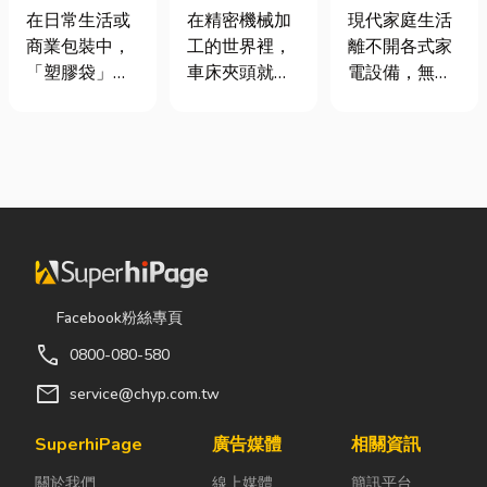
質、用途與耐
類、規格挑選
｜冷氣、冰
在日常生活或
在精密機械加
現代家庭生活
重度一次看懂
與台灣採購推
箱、洗衣機專
商業包裝中，
工的世界裡，
離不開各式家
薦完整指南
業維修
「塑膠袋」與
車床夾頭就像
電設備，無論
「手提袋」幾
是機台的「萬
是炎熱夏季不
乎隨處可見。
能雙手」，負
可或缺的冷
看起來只是簡
責緊緊抓牢每
氣、保存食材
單的包裝工
一個旋轉切削
的新鮮冰箱，
具，但實際上
的工件。然
還是每天幫助
在材質、承重
而，當工廠接
清洗衣物的洗
能力與使用場
到少量多樣、
衣機，一旦發
景上，其實差
異形材或精密
生故障，都可
異非常大。如
棒材的訂單
能嚴重影響日
Facebook粉絲專頁
果選錯，不只
時，傳統夾頭
常生活品質。
call
0800-080-580
影響使用便利
往往需要耗費
因此，選擇專
性，還可能造
大量時間拆裝
業的高雄電器
mail
service@chyp.com.tw
成成本浪費或
與重新校正。
維修服務，不
商品損壞。 這
這時，車床子
僅能快速排除
SuperhiPage
廣告媒體
相關資訊
篇文章帶你一
母夾就是讓這
問題，更能延
關於我們
線上媒體
簡訊平台