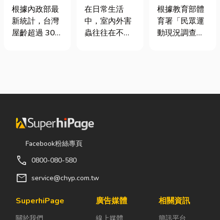
門卡住、大門
害蟲防治全攻
慢跑、排球襪
根據內政部最
在日常生活
根據教育部體
下垂怎麼辦？
略
挑選全攻略，
新統計，台灣
中，室內外害
育署「民眾運
維修費用與不
穿對了運動不
屋齡超過 30
蟲往往在不知
動現況調查」
銹鋼工程一次
傷腳！
年的老屋比例
不覺中影響著
顯示，台灣規
看
已經過半。隨
居家環境與生
律運動人口比
著房屋屋齡增
活品質。廚房
例已突破三成
加，金屬門窗
裡若有食物殘
五，其中慢跑
疲勞與結構鏽
渣或積水，容
與各類球類運
蝕問題也日漸
易吸引蟑螂、
動正是熱門選
明顯。許多屋
螞蟻前來覓
擇。許多人在
主每天回家開
食；陽台、庭
配備上毫不惜
門，都覺得門
院若有積水，
重金，購買
Facebook粉絲專頁
片重得像在拉
則可能成為蚊
三、四千元的
call
0800-080-580
拔河，甚至伴
蟲孳生的溫
頂級籃球鞋或
隨刺耳的金屬
床。潮濕陰暗
專業路跑鞋，
mail
service@chyp.com.tw
摩擦聲。 其
的角落也可能
卻習慣性隨手
實，門片故障
吸引白蟻、蛾
抓一雙幾十元
SuperhiPage
廣告媒體
相關資訊
並不代表一定
蚋或其他害蟲
的普通棉襪就
關於我們
線上媒體
簡訊平台