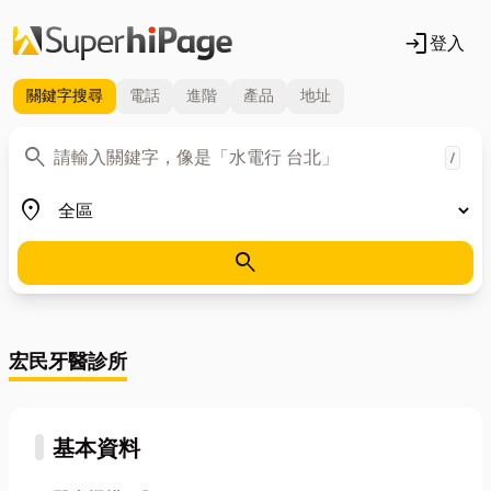
login
登入
關鍵字
搜尋
電話
進階
產品
地址
關鍵字
search
/
地區
place
search
宏民牙醫診所
基本資料