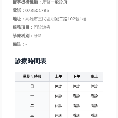
醫事機構種類：
牙醫一般診所
電話：
073501785
地址：
高雄市三民區明誠二路102號1樓
服務項目：
門診診療
診療科別：
牙科
備註：
-
診療時間表
星期＼時段
上午
下午
晚上
日
休診
休診
休診
一
休診
看診
看診
二
休診
看診
看診
三
休診
看診
看診