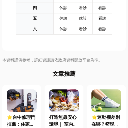
四
休診
看診
看診
五
休診
休診
看診
六
休診
看診
看診
本資料謹供參考，詳細資訊請依政府資料開放平台為準。
文章推薦
⭐台中修理門
打造無蟲安心
⭐運動襪差別
推薦：住家鐵
環境｜ 室內外
在哪？籃球、