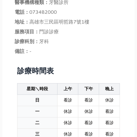
醫事機構種類：
牙醫診所
電話：
073482000
地址：
高雄市三民區明哲路7號1樓
服務項目：
門診診療
診療科別：
牙科
備註：
-
診療時間表
星期＼時段
上午
下午
晚上
日
看診
看診
休診
一
休診
休診
看診
二
休診
看診
看診
三
休診
看診
看診