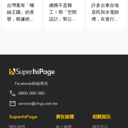
挾具頻繁耗
室如何打造高
安全耐用的居
台灣素有「螺
總務不是雜
許多台東在地
損？3大關鍵
效能職場？從
家環境
絲王國」的美
工！用「空間
居民與水電師
提升扣件成型
辦公桌椅、系
譽，根據經濟
設計」幫公司
傅，在進行居
良率與壽命
統屏風到空間
部統計處與海
省錢又賺生產
家修繕、新屋
設計關鍵！
關進出口最新
力的關鍵思維
裝潢或老屋翻
數據顯示，台
很多公司編列
修時，都會到
灣扣件年出口
預算或規劃辦
熟悉的水電材
額高達 42.1
公室時，常覺
料行採購。除
億美元，其中
得總務只要在
了商品種類較
螺帽（HS
缺東西時「壞
齊全，也能依
731816）產
什麼補什麼」
照施工需求，
品即占總出口
就好，但這種
快速找到合適
Facebook粉絲專頁
比重逾 20%。
傳統做法往往
的電線、開關
call
0800-080-580
在面對全球客
花了大錢，卻
插座、燈具、
戶對扣件精度
換來員工抱怨
馬達、衛浴設
mail
service@chyp.com.tw
與耐用度要求
連連。其實，
備及熱水器相
日益嚴苛的趨
辦公室空間設
關產品。 無論
SuperhiPage
廣告媒體
相關資訊
勢下，扣件成
計是一門幫公
是更換老舊開
關於我們
線上媒體
簡訊平台