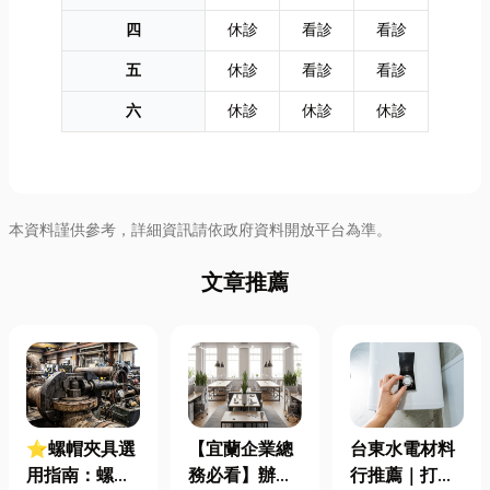
四
休診
看診
看診
五
休診
看診
看診
六
休診
休診
休診
本資料謹供參考，詳細資訊請依政府資料開放平台為準。
文章推薦
⭐螺帽夾具選
【宜蘭企業總
台東水電材料
用指南：螺母
務必看】辦公
行推薦｜打造