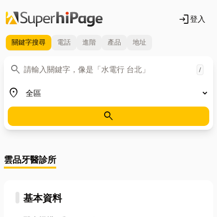
login
登入
關鍵字
搜尋
電話
進階
產品
地址
關鍵字
search
/
地區
place
search
雲品牙醫診所
基本資料