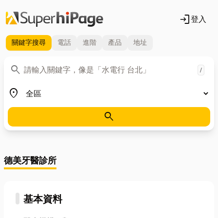
login
登入
關鍵字
搜尋
電話
進階
產品
地址
關鍵字
search
/
地區
place
search
德美牙醫診所
基本資料