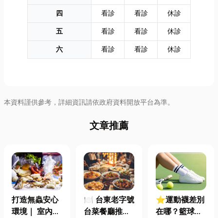
四
看診
看診
休診
五
看診
看診
休診
六
看診
看診
休診
本資料謹供參考，詳細資訊請依政府資料開放平台為準。
文章推薦
打造無蟲安心
🍽️ 台東老字號
⭐運動襪差別
環境｜ 室內外
台菜餐廳推薦
在哪？籃球、