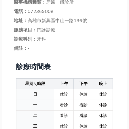
醫事機構種類：
牙醫一般診所
電話：
072369008
地址：
高雄市新興區中山一路136號
服務項目：
門診診療
診療科別：
牙科
備註：
-
診療時間表
星期＼時段
上午
下午
晚上
日
休診
休診
休診
一
看診
看診
休診
二
看診
看診
休診
三
休診
休診
休診