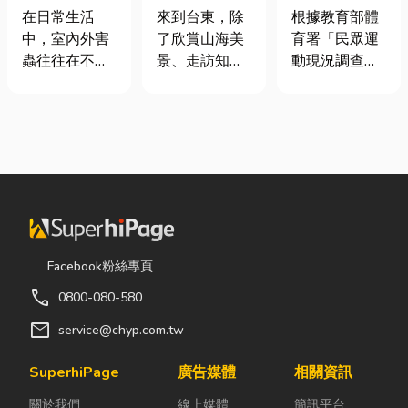
害蟲防治全攻
｜在地人聚餐
慢跑、排球襪
在日常生活
來到台東，除
根據教育部體
略
首選，經典合
挑選全攻略，
中，室內外害
了欣賞山海美
育署「民眾運
菜一次滿足
穿對了運動不
蟲往往在不知
景、走訪知名
動現況調查」
傷腳！
不覺中影響著
景點之外，品
顯示，台灣規
居家環境與生
嚐在地台菜也
律運動人口比
活品質。廚房
是旅程中不可
例已突破三成
裡若有食物殘
錯過的一環。
五，其中慢跑
渣或積水，容
相較於一般小
與各類球類運
易吸引蟑螂、
吃店，老字號
動正是熱門選
螞蟻前來覓
台菜餐廳更能
擇。許多人在
食；陽台、庭
展現台東的人
配備上毫不惜
院若有積水，
情味與飲食文
重金，購買
Facebook粉絲專頁
則可能成為蚊
化。無論是家
三、四千元的
call
0800-080-580
蟲孳生的溫
庭聚餐、朋友
頂級籃球鞋或
床。潮濕陰暗
聚會、公司聚
專業路跑鞋，
mail
service@chyp.com.tw
的角落也可能
餐，或是旅遊
卻習慣性隨手
吸引白蟻、蛾
團體用餐，都
抓一雙幾十元
SuperhiPage
廣告媒體
相關資訊
蚋或其他害蟲
能享受到豐盛
的普通棉襪就
關於我們
線上媒體
簡訊平台