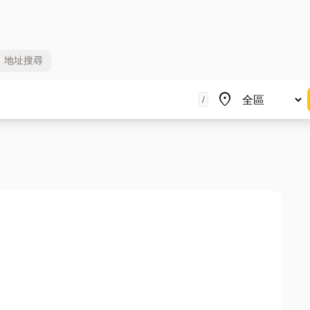
地址
搜尋
地區
place
/