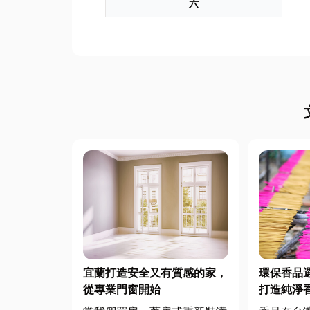
六
宜蘭打造安全又有質感的家，
環保香品
從專業門窗開始
打造純淨
低煙香品