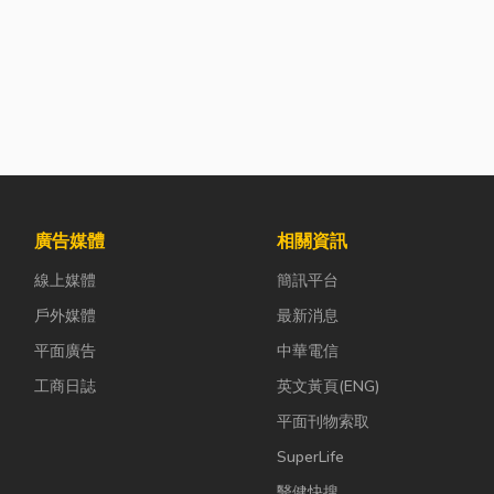
廣告媒體
相關資訊
線上媒體
簡訊平台
戶外媒體
最新消息
平面廣告
中華電信
工商日誌
英文黃頁(ENG)
平面刊物索取
SuperLife
醫健快搜