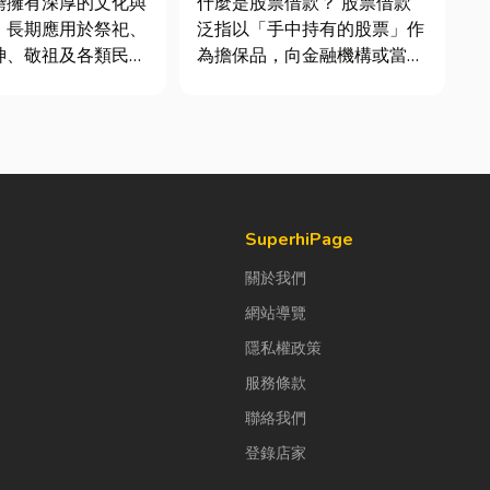
灣擁有深厚的文化與
什麼是股票借款？ 股票借款
，長期應用於祭祀、
泛指以「手中持有的股票」作
神、敬祖及各類民俗
為擔保品，向金融機構或當舖
著佛教、道教及民間
借出現金的融資方式，讓投資
展，香品逐漸成為寺
人不必賣出股票，就能取得資
與家庭祭拜中不可或
金應急，同時保留未來股價上
近年來，隨
漲的獲利空間。依承作單位不
健康與環保意識的提
同，主要可分為證券公司的股
香品產業也持續轉
票質借、銀行的有價證券貸
款，以...
SuperhiPage
關於我們
網站導覽
隱私權政策
服務條款
聯絡我們
登錄店家