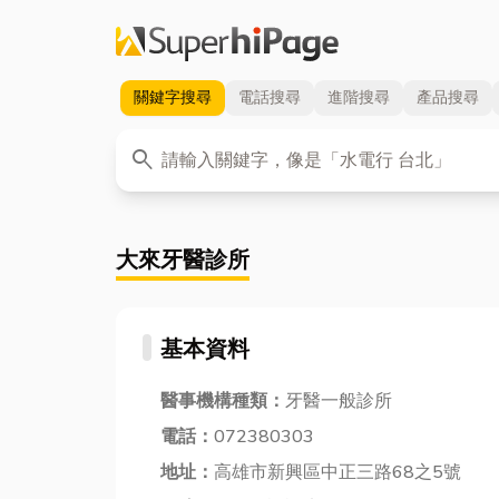
關鍵字
搜尋
電話
搜尋
進階
搜尋
產品
搜尋
關鍵字
search
大來牙醫診所
基本資料
醫事機構種類：
牙醫一般診所
電話：
072380303
地址：
高雄市新興區中正三路68之5號