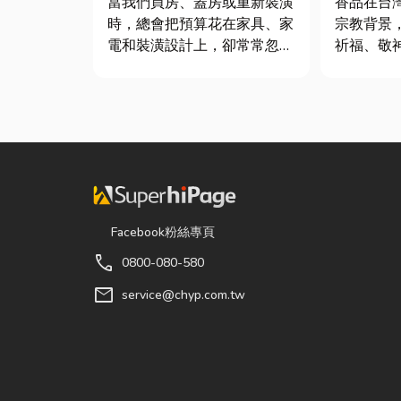
當我們買房、蓋房或重新裝潢
香品在台
時，總會把預算花在家具、家
宗教背景
電和裝潢設計上，卻常常忽略
祈福、敬
了每天都在使用的「門窗」。
活動。隨
其實，一扇好的門窗不只是遮
信仰的發
風避雨而已，更影響著居家安
廟、宮廟
全、採光、通風與生活品質。
缺的重要用品。 
尤其台灣氣候潮濕多雨，選擇
著民眾對
耐用又美觀的門窗產品，更是
升，台灣
打...
型，從...
Facebook粉絲專頁
call
0800-080-580
mail
service@chyp.com.tw