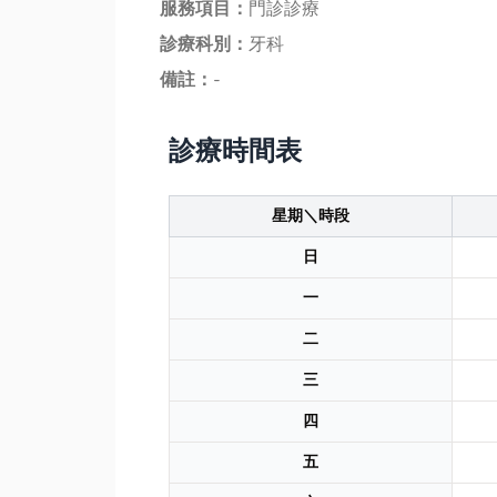
服務項目：
門診診療
診療科別：
牙科
備註：
-
診療時間表
星期＼時段
日
一
二
三
四
五