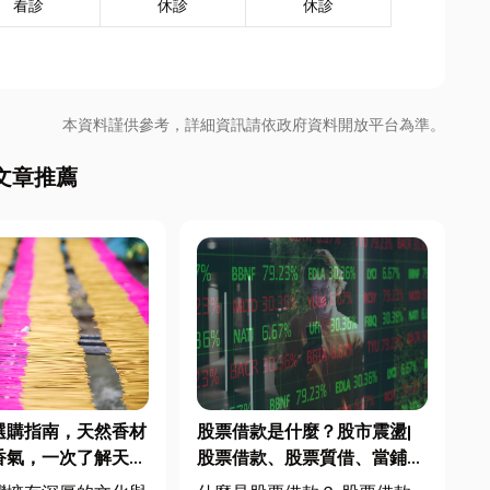
看診
休診
休診
本資料謹供參考，詳細資訊請依政府資料開放平台為準。
文章推薦
選購指南，天然香材
股票借款是什麼？股市震盪|
香氣，一次了解天然
股票借款、股票質借、當鋪借
特色
款完整比較