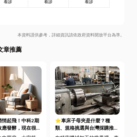
看診
看診
看診
本資料謹供參考，詳細資訊請依政府資料開放平台為準。
文章推薦
悄悄起飛！中科2期
⭐車床子母夾是什麼？種
效應發酵，現在很多
類、規格挑選與台灣採購推薦
海線
完整指南