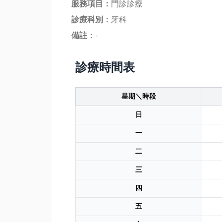
服務項目：
門診診療
診療科別：
牙科
備註：
-
診療時間表
星期＼時段
日
一
二
三
四
五