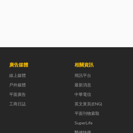
廣告媒體
相關資訊
線上媒體
簡訊平台
戶外媒體
最新消息
平面廣告
中華電信
工商日誌
英文黃頁(ENG)
平面刊物索取
SuperLife
醫健快搜