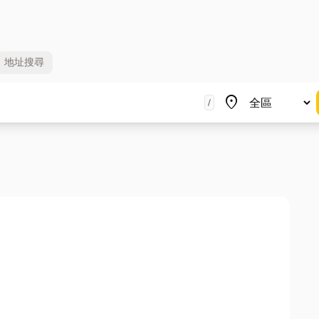
地址
搜尋
地區
place
/