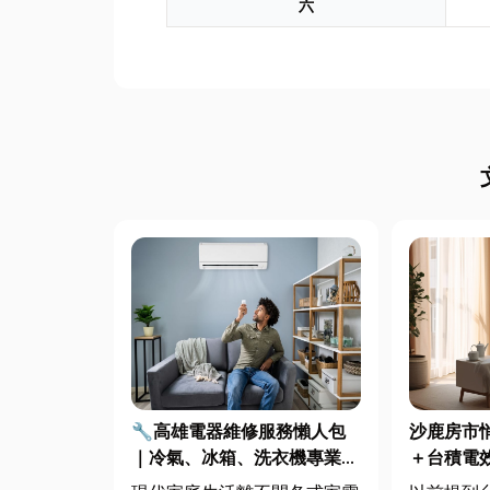
六
🔧高雄電器維修服務懶人包
沙鹿房市
｜冷氣、冰箱、洗衣機專業維
＋台積電
修
人開始看