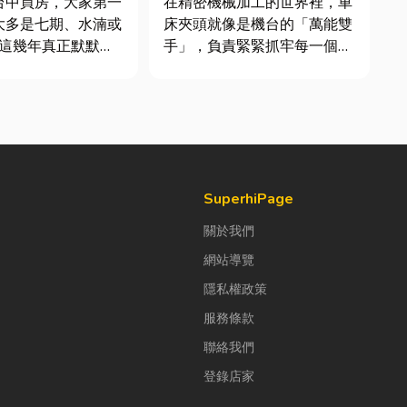
台中買房，大家第一
在精密機械加工的世界裡，車
大多是七期、水湳或
床夾頭就像是機台的「萬能雙
但這幾年真正默默崛
手」，負責緊緊抓牢每一個旋
度越來越高的，其實
轉切削的工件。然而，當工廠
人實際到
接到少量多樣、異形材或精密
趟後才發現： 現在
棒材的訂單時，傳統夾頭往往
真的和以前不一樣
需要耗費大量時間拆裝與重新
校正。這時，車床子母夾就是
越來越成熟，加上
讓這雙手能快速更換「專屬工
具」的...
SuperhiPage
關於我們
網站導覽
隱私權政策
服務條款
聯絡我們
登錄店家