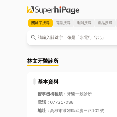
關鍵字
搜尋
電話
搜尋
進階
搜尋
產品
搜尋
關鍵字
search
林文牙醫診所
基本資料
醫事機構種類：
牙醫一般診所
電話：
077217988
地址：
高雄市苓雅區武慶三路102號