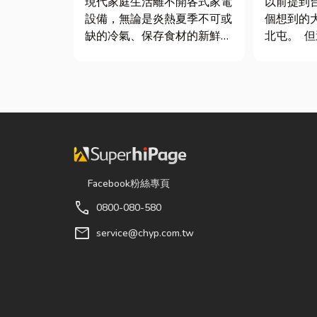
現代家庭生活離不開各式家電
以前提到
設備，無論是炎熱夏季不可或
個想到的
缺的冷氣、保存食材的新鮮冰
北屯。 
箱，還是每天幫助清洗衣物的
起、討論
洗衣機，一旦發生故障，都可
是「沙鹿」。 很多
能嚴重影響日常生活品質。
沙鹿走一
因此，選擇專業的高雄電器維
的沙鹿，
修服務，不僅能快速排除問
了。 不只是交通變方便，生
題，更能延長家電使用壽命，
活機能也
降...
房...
Facebook粉絲專頁
call
0800-080-580
mail
service@chyp.com.tw