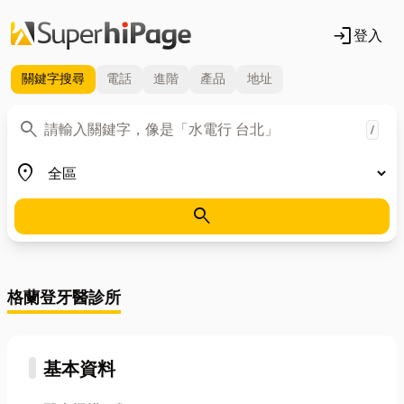
login
登入
關鍵字
搜尋
電話
進階
產品
地址
關鍵字
search
/
地區
place
search
格蘭登牙醫診所
基本資料