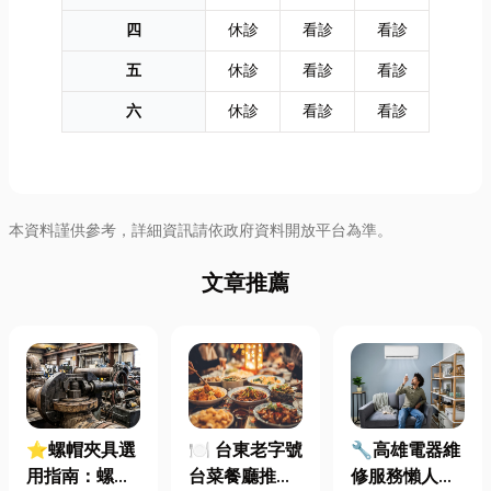
四
休診
看診
看診
五
休診
看診
看診
六
休診
看診
看診
本資料謹供參考，詳細資訊請依政府資料開放平台為準。
文章推薦
⭐螺帽夾具選
🍽️ 台東老字號
🔧高雄電器維
用指南：螺母
台菜餐廳推薦
修服務懶人包