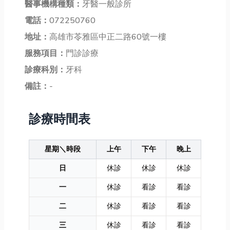
醫事機構種類：
牙醫一般診所
電話：
072250760
地址：
高雄市苓雅區中正二路60號一樓
服務項目：
門診診療
診療科別：
牙科
備註：
-
診療時間表
星期＼時段
上午
下午
晚上
日
休診
休診
休診
一
休診
看診
看診
二
休診
看診
看診
三
休診
看診
看診