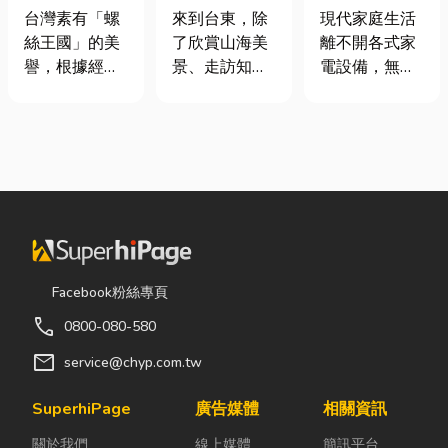
挾具頻繁耗
｜在地人聚餐
｜冷氣、冰
台灣素有「螺
來到台東，除
現代家庭生活
損？3大關鍵
首選，經典合
箱、洗衣機專
絲王國」的美
了欣賞山海美
離不開各式家
提升扣件成型
菜一次滿足
業維修
譽，根據經濟
景、走訪知名
電設備，無論
良率與壽命
部統計處與海
景點之外，品
是炎熱夏季不
關進出口最新
嚐在地台菜也
可或缺的冷
數據顯示，台
是旅程中不可
氣、保存食材
灣扣件年出口
錯過的一環。
的新鮮冰箱，
額高達 42.1
相較於一般小
還是每天幫助
億美元，其中
吃店，老字號
清洗衣物的洗
螺帽（HS
台菜餐廳更能
衣機，一旦發
731816）產
展現台東的人
生故障，都可
品即占總出口
情味與飲食文
能嚴重影響日
Facebook粉絲專頁
比重逾 20%。
化。無論是家
常生活品質。
call
0800-080-580
在面對全球客
庭聚餐、朋友
因此，選擇專
戶對扣件精度
聚會、公司聚
業的高雄電器
mail
service@chyp.com.tw
與耐用度要求
餐，或是旅遊
維修服務，不
日益嚴苛的趨
團體用餐，都
僅能快速排除
SuperhiPage
廣告媒體
相關資訊
勢下，扣件成
能享受到豐盛
問題，更能延
關於我們
線上媒體
簡訊平台