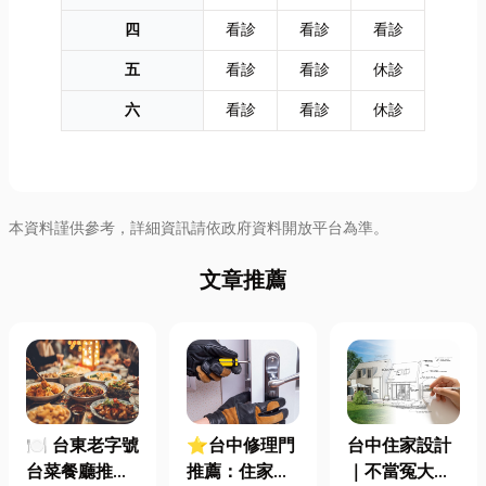
四
看診
看診
看診
五
看診
看診
休診
六
看診
看診
休診
本資料謹供參考，詳細資訊請依政府資料開放平台為準。
文章推薦
🍽️ 台東老字號
⭐台中修理門
台中住家設計
台菜餐廳推薦
推薦：住家鐵
｜不當冤大