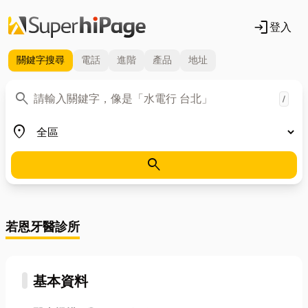
login
登入
關鍵字
搜尋
電話
進階
產品
地址
關鍵字
search
/
地區
place
search
若恩牙醫診所
基本資料