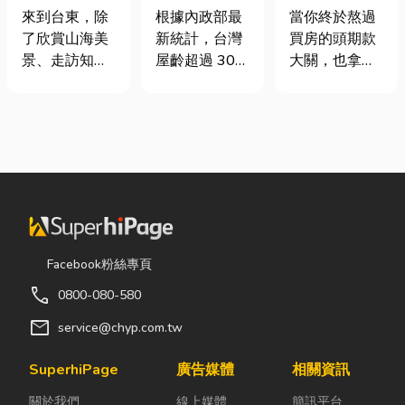
｜在地人聚餐
門卡住、大門
頭！教你新家
來到台東，除
根據內政部最
當你終於熬過
首選，經典合
下垂怎麼辦？
該如何聰明裝
了欣賞山海美
新統計，台灣
買房的頭期款
菜一次滿足
維修費用與不
潢！
景、走訪知名
屋齡超過 30
大關，也拿到
銹鋼工程一次
景點之外，品
年的老屋比例
了鑰匙，終於
看
嚐在地台菜也
已經過半。隨
站在空蕩蕩的
是旅程中不可
著房屋屋齡增
客廳裡時，腦
錯過的一環。
加，金屬門窗
海中是不是已
相較於一般小
疲勞與結構鏽
經浮現各種美
吃店，老字號
蝕問題也日漸
好畫面；在這
台菜餐廳更能
明顯。許多屋
裡在放一座雙
展現台東的人
主每天回家開
人沙發、落地
情味與飲食文
門，都覺得門
窗前要放一株
Facebook粉絲專頁
化。無論是家
片重得像在拉
綠植以及要在
call
0800-080-580
庭聚餐、朋友
拔河，甚至伴
用餐區放一個
聚會、公司聚
隨刺耳的金屬
充滿儀式感的
mail
service@chyp.com.tw
餐，或是旅遊
摩擦聲。 其
吧台。 但得先
團體用餐，都
實，門片故障
等一下！在踩
SuperhiPage
廣告媒體
相關資訊
能享受到豐盛
並不代表一定
進裝潢這個水
關於我們
線上媒體
簡訊平台