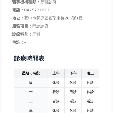
醫事機構種類：
牙醫診所
電話：
0425221813
地址：
臺中市豐原區圓環東路265號1樓
服務項目：
門診診療
診療科別：
牙科
備註：
-
診療時間表
星期＼時段
上午
下午
晚上
日
休診
休診
休診
一
看診
看診
休診
二
看診
看診
看診
三
休診
休診
休診