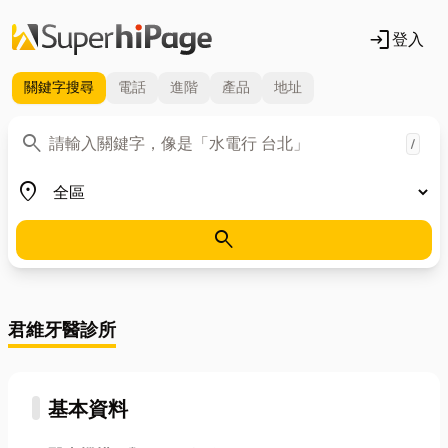
login
登入
關鍵字
搜尋
電話
進階
產品
地址
關鍵字
search
/
地區
place
search
君維牙醫診所
基本資料