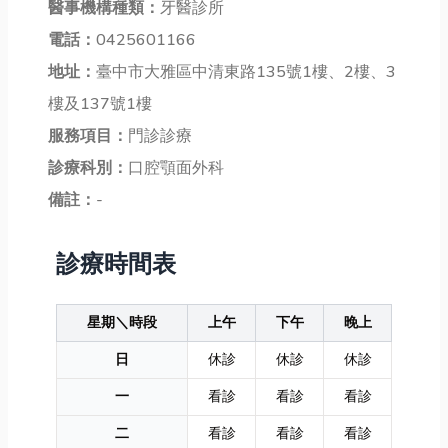
醫事機構種類：
牙醫診所
電話：
0425601166
地址：
臺中市大雅區中清東路135號1樓、2樓、3
樓及137號1樓
服務項目：
門診診療
診療科別：
口腔顎面外科
備註：
-
診療時間表
星期＼時段
上午
下午
晚上
日
休診
休診
休診
一
看診
看診
看診
二
看診
看診
看診