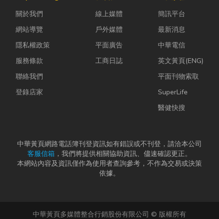
能與健康的理
股票質借、銀
拆除最常發生
關於我們
線上媒體
簡訊平台
想生活空間...
行的有價證券
的致命錯
貸款，以...
誤。...
網站導覽
戶外媒體
最新消息
隱私權政策
平面廣告
中華電信
服務條款
工商日誌
英文黃頁(ENG)
聯絡我們
平面刊物索取
登錄店家
SuperLife
醫健快搜
中華黃頁網路電話簿刊登資訊如有錯誤或不刊登，請洽本公司
客服信箱
，我們將提供相關協助資訊、儘速確認更正。
本網站內容及資訊僅作為使用者查詢參考，不作為交易或決策
依據。
中華黃頁多媒體整合行銷股份有限公司 © 版權所有