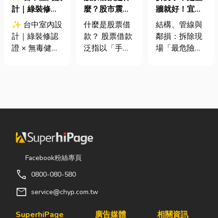
計｜綠裝修認
麼？股市震盪|
牆就好！宜蘭
證 × 無毒健康
股票借款、股
裝潢拆除、水
✨ 台中室內設
什麼是股票借
結構、管線與
建材，打造安
票質借、當鋪
泥切割施工前
計｜綠裝修認
款？ 股票借款
鄰損：拆除現
全、舒適又有
借款完整比較
必看的避坑指
證 × 無毒健康
泛指以「手中
場「最危險的
質感的居家空
南，專家曝這
建材，打造安
持有的股票」
3 件事」 拆除
間
3 件事最危
全、舒適又有
作為擔保品，
現場常常乒乒
險！
質感的居家空
向金融機構或
乓乓、灰塵滿
間 你知道嗎？
當舖借出現金
天飛，在這種
其實一間專業
的融資方式，
混亂的環境
的台中室內設
讓投資人不必
下，專家提醒
計裝修團隊，
賣出股票，就
有三件事情如
不只是提供空
能取得資金應
果沒做好，最
間規劃與裝潢
急，同時保留
容易發生嚴重
Facebook粉絲專頁
服務，更是在
未來股價上漲
的意外： 分不
call
0800-080-580
每一個家的誕
的獲利空間。
清「主力
生過程中，默
依承作單位不
牆」，盲目亂
mail
service@chyp.com.tw
默為屋主打造
同，主要可分
打導致房子塌
兼具美感、機
為證券公司的
陷： 這是老屋
SuperhiPage
廣告媒體
相關資訊